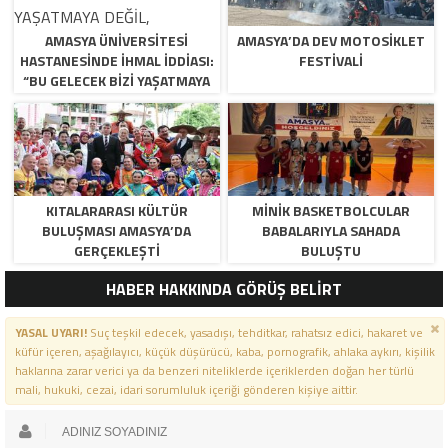
AMASYA ÜNİVERSİTESİ
AMASYA’DA DEV MOTOSIKLET
HASTANESİNDE İHMAL İDDİASI:
FESTIVALI
“BU GELECEK BİZİ YAŞATMAYA
DEĞİL, ÖLDÜRMEYE GELİYOR!”
KITALARARASI KÜLTÜR
MINIK BASKETBOLCULAR
BULUŞMASI AMASYA’DA
BABALARIYLA SAHADA
GERÇEKLEŞTI
BULUŞTU
HABER HAKKINDA GÖRÜŞ BELİRT
YASAL UYARI!
Suç teşkil edecek, yasadışı, tehditkar, rahatsız edici, hakaret ve
küfür içeren, aşağılayıcı, küçük düşürücü, kaba, pornografik, ahlaka aykırı, kişilik
haklarına zarar verici ya da benzeri niteliklerde içeriklerden doğan her türlü
mali, hukuki, cezai, idari sorumluluk içeriği gönderen kişiye aittir.