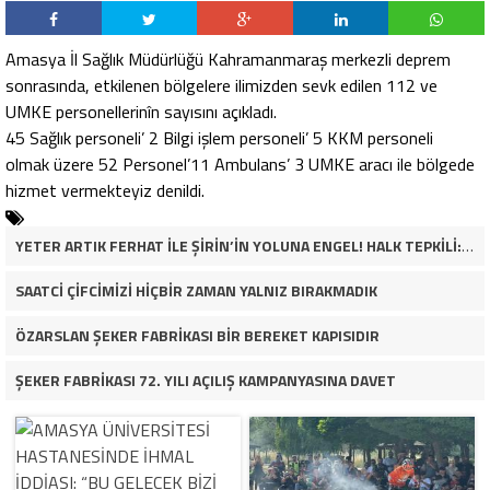
Amasya İl Sağlık Müdürlüğü Kahramanmaraş merkezli deprem
sonrasında, etkilenen bölgelere ilimizden sevk edilen 112 ve
UMKE personellerinîn sayısını açıkladı.
45 Sağlık personeli’ 2 Bilgi işlem personeli’ 5 KKM personeli
olmak üzere 52 Personel’11 Ambulans’ 3 UMKE aracı ile bölgede
hizmet vermekteyiz denildi.
YETER ARTIK FERHAT İLE ŞİRİN’İN YOLUNA ENGEL! HALK TEPKİLİ: “YOLU KAPATMAK ÇÖZÜM DEĞİL, GÖREVİNİ YAP!”
SAATCİ ÇİFCİMİZİ HİÇBİR ZAMAN YALNIZ BIRAKMADIK
ÖZARSLAN ŞEKER FABRİKASI BİR BEREKET KAPISIDIR
ŞEKER FABRİKASI 72. YILI AÇILIŞ KAMPANYASINA DAVET