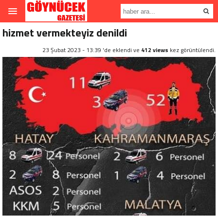
hizmet vermekteyiz denildi
23 Şubat 2023 - 13:39 'de eklendi ve
412 views
kez görüntülendi.