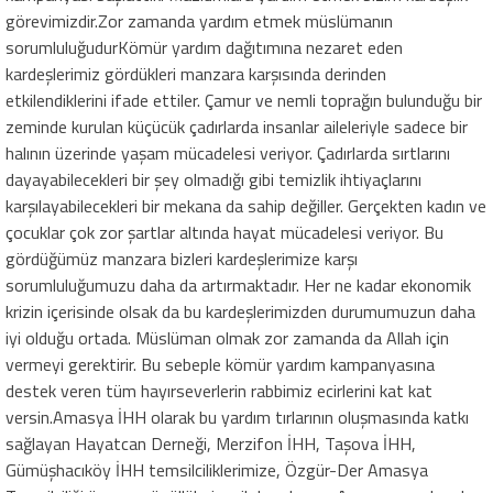
görevimizdir.Zor zamanda yardım etmek müslümanın
sorumluluğudurKömür yardım dağıtımına nezaret eden
kardeşlerimiz gördükleri manzara karşısında derinden
etkilendiklerini ifade ettiler. Çamur ve nemli toprağın bulunduğu bir
zeminde kurulan küçücük çadırlarda insanlar aileleriyle sadece bir
halının üzerinde yaşam mücadelesi veriyor. Çadırlarda sırtlarını
dayayabilecekleri bir şey olmadığı gibi temizlik ihtiyaçlarını
karşılayabilecekleri bir mekana da sahip değiller. Gerçekten kadın ve
çocuklar çok zor şartlar altında hayat mücadelesi veriyor. Bu
gördüğümüz manzara bizleri kardeşlerimize karşı
sorumluluğumuzu daha da artırmaktadır. Her ne kadar ekonomik
krizin içerisinde olsak da bu kardeşlerimizden durumumuzun daha
iyi olduğu ortada. Müslüman olmak zor zamanda da Allah için
vermeyi gerektirir. Bu sebeple kömür yardım kampanyasına
destek veren tüm hayırseverlerin rabbimiz ecirlerini kat kat
versin.Amasya İHH olarak bu yardım tırlarının oluşmasında katkı
sağlayan Hayatcan Derneği, Merzifon İHH, Taşova İHH,
Gümüşhacıköy İHH temsilciliklerimize, Özgür-Der Amasya