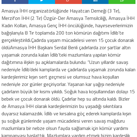
Amasya İHH organizatörlüğünde Hayatcan Derneği (3 Tır),
Merzifon İHH (2 Tır) Özgür-Der Amasya Temsilciliği, Amasya İHH
Kadın Kolları, Amasya Genç İHH öncülüğünde, hayırseverlerimizin
bağışlarıyla 8 Tır toplamda 200 ton kömürün dağıtımı İdlib’te
gerçekleştirildi.Çadırda yaşam mücadelesi veren 15 çocuk donarak
öldüAmasya İHH Başkanı Serdal Benli çadırlarda zor şartlar altın
yaşamak zorunda kalan İdlib’teki mazlumlara yapılan kömür
dağıtımına ilişkin şu açıklamalarda bulundu: “Uzun yıllardır savaş
nedeniyle İdlib’deki kamplarda ve çadırlarda yaşamak zorunda kalan
kardeşlerimiz kışın sert geçmesi ve olumsuz hava koşulları
nedeniyle zor günler geçiriyorlar. Yaşanan kar yağışı nedeniyle
çadırların büyük bir kısmı yıkıldı. Soğuk hava koşullarından dolayı 15
bebek ve çocuk donarak öldü. Çadırlar hep su altında kaldı. Bizler
de Amasya İHH olarak kardeşlerimizin bu yaşadığı sıkıntılara
duyarsız kalamazdık. İdlib ve kırsalına göç ederek kamplarda kışın
şu soğuk günlerinde yaşam mücadelesi veren savaş mağduru
mazlumlara bir nebze olsun fayda sağlamak için kömür yardımı
kampanyası başlattık. Mazlumlara yardım etmek bizim kardeşlik