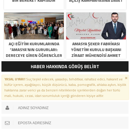
BİR BEREKET KAPISIDIR
AÇILIŞ KAMPANYASINA DAVET
AÇI EĞİTİM KURUMLARINDA
AMASYA ŞEKER FABRIKASI
“AMASYA’NIN GURURLARI:
YÖNETIM KURULU BAŞKANI
DERECEYE GIREN ÖĞRENCILER
ZIRAAT MÜHENDISI AHMET
İÇIN ANLAMLI TÖREN”
ÖZARSLAN’IN MEVLID KANDILI
HABER HAKKINDA GÖRÜŞ BELİRT
MESAJI
YASAL UYARI!
Suç teşkil edecek, yasadışı, tehditkar, rahatsız edici, hakaret ve
küfür içeren, aşağılayıcı, küçük düşürücü, kaba, pornografik, ahlaka aykırı, kişilik
haklarına zarar verici ya da benzeri niteliklerde içeriklerden doğan her türlü
mali, hukuki, cezai, idari sorumluluk içeriği gönderen kişiye aittir.