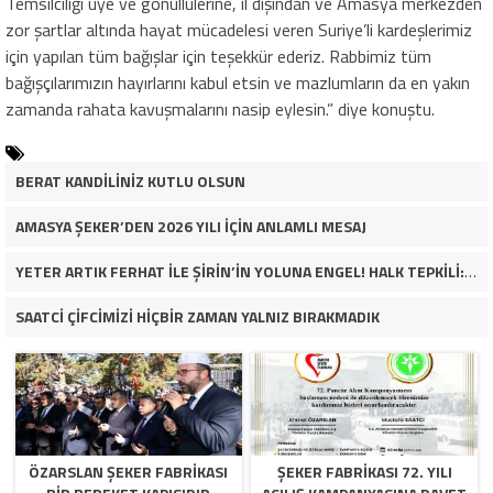
Temsilciliği üye ve gönüllülerine, il dışından ve Amasya merkezden
zor şartlar altında hayat mücadelesi veren Suriye’li kardeşlerimiz
için yapılan tüm bağışlar için teşekkür ederiz. Rabbimiz tüm
bağışçılarımızın hayırlarını kabul etsin ve mazlumların da en yakın
zamanda rahata kavuşmalarını nasip eylesin.” diye konuştu.
BERAT KANDİLİNİZ KUTLU OLSUN
AMASYA ŞEKER’DEN 2026 YILI İÇİN ANLAMLI MESAJ
YETER ARTIK FERHAT İLE ŞİRİN’İN YOLUNA ENGEL! HALK TEPKİLİ: “YOLU KAPATMAK ÇÖZÜM DEĞİL, GÖREVİNİ YAP!”
SAATCİ ÇİFCİMİZİ HİÇBİR ZAMAN YALNIZ BIRAKMADIK
ÖZARSLAN ŞEKER FABRİKASI
ŞEKER FABRİKASI 72. YILI