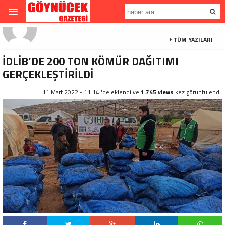
TÜM YAZILARI
İDLİB’DE 200 TON KÖMÜR DAĞITIMI
GERÇEKLEŞTİRİLDİ
11 Mart 2022 - 11:14 'de eklendi ve
1.745 views
kez görüntülendi.