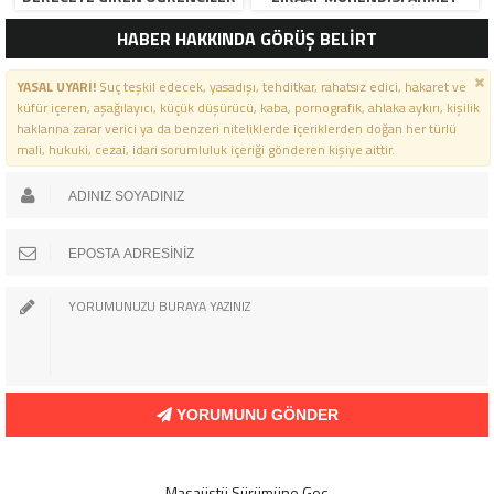
İÇIN ANLAMLI TÖREN”
ÖZARSLAN’IN MEVLID KANDILI
HABER HAKKINDA GÖRÜŞ BELİRT
MESAJI
YASAL UYARI!
Suç teşkil edecek, yasadışı, tehditkar, rahatsız edici, hakaret ve
küfür içeren, aşağılayıcı, küçük düşürücü, kaba, pornografik, ahlaka aykırı, kişilik
haklarına zarar verici ya da benzeri niteliklerde içeriklerden doğan her türlü
mali, hukuki, cezai, idari sorumluluk içeriği gönderen kişiye aittir.
YORUMUNU GÖNDER
Masaüstü Sürümüne Geç