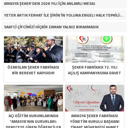
AMASYA ŞEKER’DEN 2026 YILI İÇİN ANLAMLI MESAJ
YETER ARTIK FERHAT İLE ŞİRİN’İN YOLUNA ENGEL! HALK TEPKİLİ: “YOLU KAPATMAK ÇÖZÜM DEĞİL, GÖREVİNİ YAP!”
SAATCİ ÇİFCİMİZİ HİÇBİR ZAMAN YALNIZ BIRAKMADIK
ÖZARSLAN ŞEKER FABRİKASI
ŞEKER FABRİKASI 72. YILI
BİR BEREKET KAPISIDIR
AÇILIŞ KAMPANYASINA DAVET
AÇI EĞİTİM KURUMLARINDA
AMASYA ŞEKER FABRIKASI
“AMASYA’NIN GURURLARI:
YÖNETIM KURULU BAŞKANI
DERECEYE GIREN ÖĞRENCILER
ZIRAAT MÜHENDISI AHMET