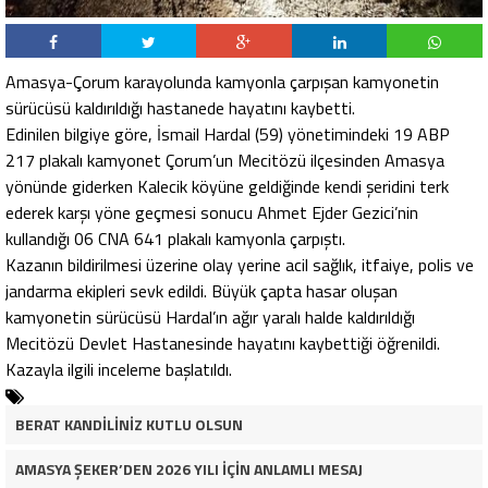
Amasya-Çorum karayolunda kamyonla çarpışan kamyonetin
sürücüsü kaldırıldığı hastanede hayatını kaybetti.
Edinilen bilgiye göre, İsmail Hardal (59) yönetimindeki 19 ABP
217 plakalı kamyonet Çorum’un Mecitözü ilçesinden Amasya
yönünde giderken Kalecik köyüne geldiğinde kendi şeridini terk
ederek karşı yöne geçmesi sonucu Ahmet Ejder Gezici’nin
kullandığı 06 CNA 641 plakalı kamyonla çarpıştı.
Kazanın bildirilmesi üzerine olay yerine acil sağlık, itfaiye, polis ve
jandarma ekipleri sevk edildi. Büyük çapta hasar oluşan
kamyonetin sürücüsü Hardal’ın ağır yaralı halde kaldırıldığı
Mecitözü Devlet Hastanesinde hayatını kaybettiği öğrenildi.
Kazayla ilgili inceleme başlatıldı.
BERAT KANDİLİNİZ KUTLU OLSUN
AMASYA ŞEKER’DEN 2026 YILI İÇİN ANLAMLI MESAJ