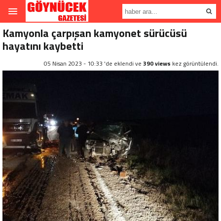
Kamyonla çarpışan kamyonet sürücüsü
hayatını kaybetti
05 Nisan 2023 - 10:33 'de eklendi ve
390 views
kez görüntülendi.