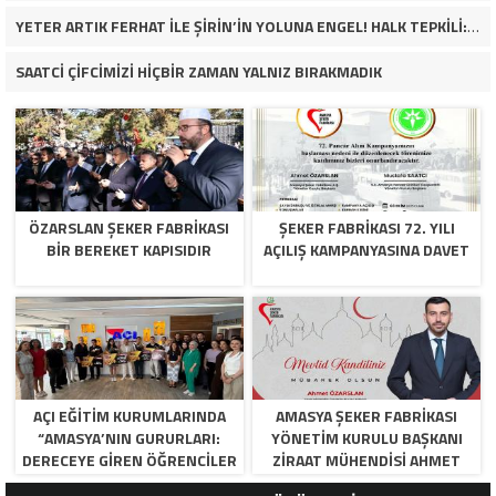
YETER ARTIK FERHAT İLE ŞİRİN’İN YOLUNA ENGEL! HALK TEPKİLİ: “YOLU KAPATMAK ÇÖZÜM DEĞİL, GÖREVİNİ YAP!”
SAATCİ ÇİFCİMİZİ HİÇBİR ZAMAN YALNIZ BIRAKMADIK
ÖZARSLAN ŞEKER FABRİKASI
ŞEKER FABRİKASI 72. YILI
BİR BEREKET KAPISIDIR
AÇILIŞ KAMPANYASINA DAVET
AÇI EĞİTİM KURUMLARINDA
AMASYA ŞEKER FABRIKASI
“AMASYA’NIN GURURLARI:
YÖNETIM KURULU BAŞKANI
DERECEYE GIREN ÖĞRENCILER
ZIRAAT MÜHENDISI AHMET
İÇIN ANLAMLI TÖREN”
ÖZARSLAN’IN MEVLID KANDILI