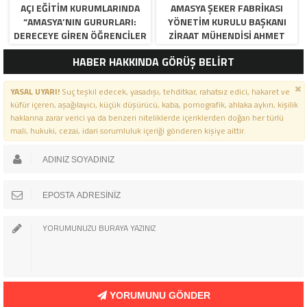
AÇI EĞİTİM KURUMLARINDA
AMASYA ŞEKER FABRIKASI
“AMASYA’NIN GURURLARI:
YÖNETIM KURULU BAŞKANI
DERECEYE GIREN ÖĞRENCILER
ZIRAAT MÜHENDISI AHMET
İÇIN ANLAMLI TÖREN”
ÖZARSLAN’IN MEVLID KANDILI
HABER HAKKINDA GÖRÜŞ BELİRT
MESAJI
YASAL UYARI!
Suç teşkil edecek, yasadışı, tehditkar, rahatsız edici, hakaret ve
küfür içeren, aşağılayıcı, küçük düşürücü, kaba, pornografik, ahlaka aykırı, kişilik
haklarına zarar verici ya da benzeri niteliklerde içeriklerden doğan her türlü
mali, hukuki, cezai, idari sorumluluk içeriği gönderen kişiye aittir.
YORUMUNU GÖNDER