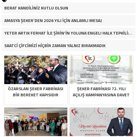
BERAT KANDİLİNİZ KUTLU OLSUN
AMASYA ŞEKER’DEN 2026 YILI İÇİN ANLAMLI MESAJ
YETER ARTIK FERHAT İLE ŞİRİN’İN YOLUNA ENGEL! HALK TEPKİLİ: “YOLU KAPATMAK ÇÖZÜM DEĞİL, GÖREVİNİ YAP!”
SAATCİ ÇİFCİMİZİ HİÇBİR ZAMAN YALNIZ BIRAKMADIK
ÖZARSLAN ŞEKER FABRİKASI
ŞEKER FABRİKASI 72. YILI
BİR BEREKET KAPISIDIR
AÇILIŞ KAMPANYASINA DAVET