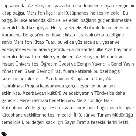
kapsamında, Azerbaycanlı yazarların eserlerinden oluşan zengin bir
kitap bağışı, Merzifon İlçe Halk Kütüphanesi’ne teslim edildi. Bu
bağış, iki ülke arasında kültürel ve edebi bağların güçlendirilmesine
önemli bir katkı sağlıyor. Her yıl geleneksel olarak düzenlenen ve
Karadeniz Bölgesi’nin en büyük kitap festivali olma özelliğine
sahip Merzifon Kitap Fuarı, bu yıl da yüzlerce şair, yazar ve
edebiyatseveri bir araya getirdi. Fuarda kardeş ülke Azerbaycan’ın
önemli edebiyat örnekleri yer alırken, Azerbaycan Mimarlık ve
İnşaat Üniversitesi Öğretim Üyesi ve Zengin Yayıncılık Genel Yayın
Yönetmeni Sayın Sevinç Fırat, fuara katılarak bu özel bağış
sürecine öncülük etti. Azerbaycan Kitaplarının Dünya’da
Tanıtılması Projesi kapsamında gerçekleştirilen bu anlamlı
etkinlikte, Azerbaycan kültürü ve edebiyatının Türkiye’de daha
geniş kitlelere ulaşması hedefleniyor. Merzifon İlçe Halk
Kütüphanesi’nde gerçekleşen ziyaret sırasında, bağışlanan kitaplar
kütüphane yetkililerine teslim edildi. İl Kültür ve Turizm Müdürlüğü
temsilcileri, bu değerli katkı için Sayın Fırat’a teşekkürlerini iletti.