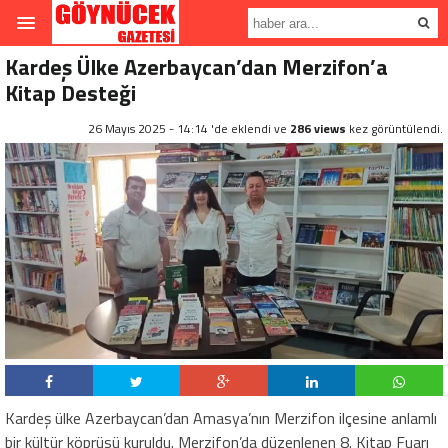
Kardeş Ülke Azerbaycan’dan Merzifon’a
Kitap Desteği
26 Mayıs 2025 - 14:14 'de eklendi ve
286 views
kez görüntülendi.
Kardeş ülke Azerbaycan’dan Amasya’nın Merzifon ilçesine anlamlı
bir kültür köprüsü kuruldu. Merzifon’da düzenlenen 8. Kitap Fuarı