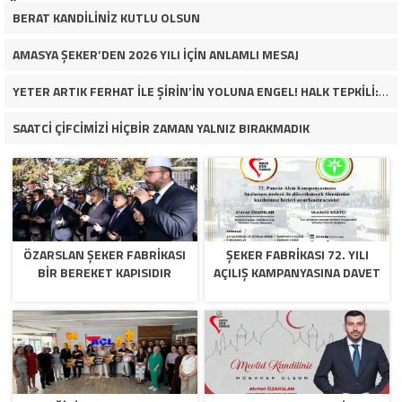
BERAT KANDİLİNİZ KUTLU OLSUN
AMASYA ŞEKER’DEN 2026 YILI İÇİN ANLAMLI MESAJ
YETER ARTIK FERHAT İLE ŞİRİN’İN YOLUNA ENGEL! HALK TEPKİLİ: “YOLU KAPATMAK ÇÖZÜM DEĞİL, GÖREVİNİ YAP!”
SAATCİ ÇİFCİMİZİ HİÇBİR ZAMAN YALNIZ BIRAKMADIK
ÖZARSLAN ŞEKER FABRİKASI
ŞEKER FABRİKASI 72. YILI
BİR BEREKET KAPISIDIR
AÇILIŞ KAMPANYASINA DAVET