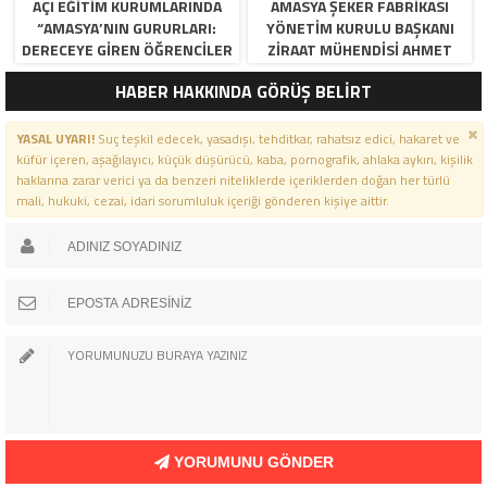
AÇI EĞİTİM KURUMLARINDA
AMASYA ŞEKER FABRIKASI
“AMASYA’NIN GURURLARI:
YÖNETIM KURULU BAŞKANI
DERECEYE GIREN ÖĞRENCILER
ZIRAAT MÜHENDISI AHMET
İÇIN ANLAMLI TÖREN”
ÖZARSLAN’IN MEVLID KANDILI
HABER HAKKINDA GÖRÜŞ BELİRT
MESAJI
YASAL UYARI!
Suç teşkil edecek, yasadışı, tehditkar, rahatsız edici, hakaret ve
küfür içeren, aşağılayıcı, küçük düşürücü, kaba, pornografik, ahlaka aykırı, kişilik
haklarına zarar verici ya da benzeri niteliklerde içeriklerden doğan her türlü
mali, hukuki, cezai, idari sorumluluk içeriği gönderen kişiye aittir.
YORUMUNU GÖNDER