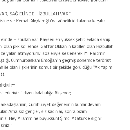
VAR, SAĞ ELİNDE HİZBULLAH VAR.’’
ne ve Kemal Kılıçdaroğlu’na yönelik iddialarına karşılık
 elinde Hizbullah var. Kayseri en yüksek şehit evlada sahip
anı olan pkk sol elinde. Gaffar Okkan’ın katilleri olan Hizbullah
ze yalan atmıyorum.’’ sözleriyle seslenerek İYİ Parti’nin
ştığı; Cumhurbaşkanı Erdoğan’ın geçmiş dönemde terörist
lah ile olan ilişkilerinin somut bir şekilde görüldüğü ‘’Ak Yapım
tti.
SİNİZ’’
erleriyiz!’’ diyen kalabalığa Akşener;
arkadaşlarının, Cumhuriyet değerlerinin bunlar devamlı
ular. Ama siz gençler, siz kadınlar, sonra bizim
iz. Hey Allah’ım ne büyüksün! Şimdi Atatürk’e sığınır
iniz!’’