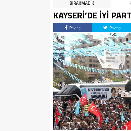
HALK TEPKİLİ: “YOLU
BIRAKMADIK
KAPATMAK ÇÖZÜM DEĞİL,
KAYSERİ’DE İYİ PART
GÖREVİNİ YAP!”
Paylaş
Paylaş