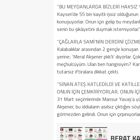
‘’BU MEYDANLARDA BİZLERİ HAKSIZ Y
Kayseri’de 55 bin kayıtlı işsiz olduğunun
konuşuyorlar. Onun için gelip bu meydanla
senin bu şikâyetini duymak istemiyorlar.’’
‘’ÇAĞLARLA SAMİ’NİN DERDİNİ ÇÖZME
Kalabalıklar arasından 2 gençle konuşan
yerine; ‘Meral Akşener pkk’lı’ diyorlar. Ço
meçhulcüyüm. Ulan ben hangisiyim? Karar 
tutarsız iftiralara dikkat çekti.
‘’SİNAN ATEŞ KATLEDİLDİ VE KATİLL
ONUN İÇİN ÇEMKİRİYORLAR, ONUN İÇİ
31 Mart seçimlerinde Mansur Yavaş’a yö
Akşener, bu iddiaların asılsız çıktığını sö
görmezden gelindi. Onun için çırpınıyorlar, 
BERAT KA