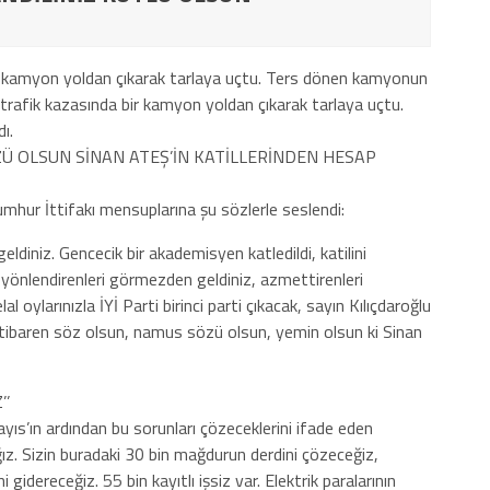
 kamyon yoldan çıkarak tarlaya uçtu. Ters dönen kamyonun
rafik kazasında bir kamyon yoldan çıkarak tarlaya uçtu.
ı.
ZÜ OLSUN SİNAN ATEŞ’İN KATİLLERİNDEN HESAP
hur İttifakı mensuplarına şu sözlerle seslendi:
ldiniz. Gencecik bir akademisyen katledildi, katilini
önlendirenleri görmezden geldiniz, azmettirenleri
oylarınızla İYİ Parti birinci parti çıkacak, sayın Kılıçdaroğlu
tibaren söz olsun, namus sözü olsun, yemin olsun ki Sinan
’’
yıs’ın ardından bu sorunları çözeceklerini ifade eden
ğız. Sizin buradaki 30 bin mağdurun derdini çözeceğiz,
gidereceğiz. 55 bin kayıtlı işsiz var. Elektrik paralarının