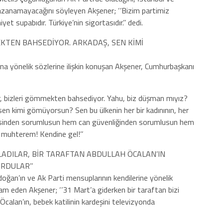
n kazanamayacağını söyleyen Akşener; ‘’Bizim partimiz
et supabıdır. Türkiye’nin sigortasıdır.’’ dedi.
MEKTEN BAHSEDİYOR. ARKADAŞ, SEN KİMİ
’na yönelik sözlerine ilişkin konuşan Akşener, Cumhurbaşkanı
r, bizleri gömmekten bahsediyor. Yahu, biz düşman mıyız?
 sen kimi gömüyorsun? Sen bu ülkenin her bir kadınının, her
iaşesinden sorumlusun hem can güvenliğinden sorumlusun hem
uhterem! Kendine gel!’’
UÇLADILAR, BİR TARAFTAN ABDULLAH ÖCALAN’IN
RDULAR’’
ğan’ın ve Ak Parti mensuplarının kendilerine yönelik
vam eden Akşener; ‘’31 Mart’a giderken bir taraftan bizi
h Öcalan’ın, bebek katilinin kardeşini televizyonda