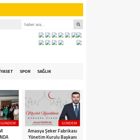
iler İçin Anlamlı
et ÖZARSLAN’ın
İYASET
SPOR
SAĞLIK
GÜNDEM
GÜNDEM
3. SAYFA
İM
Amasya Şeker Fabrikası
Amasya’da Dev
NDA
Yönetim Kurulu Başkanı
Motosiklet Festivali