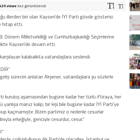
420 views
kez görüntülendi.
 illerden biri olan Kayseri’de İYİ Parti gövde gösterisi
 hitap etti.
8. Dönem Milletvekilliği ve Cumhurbaşkanlığı Seçimlerine
likte Kayseri’de devam etti.
 karşılayan kalabalıkta vatandaşlara seslendi.
DİR’’
geliş sürecini anlatan Akşener, vatandaşlara şu sözlerle
 Parti kuruluş aşamasından bugüne kadar her türlü iftiraya, her
ü yanlışa maruz kalıp; bir kişi bile bugüne kadar İYİ Parti’ye
korkup kaçmamıştır. Bizim partimiz o nedenle cesurlar
nıyla erkeğiyle, genciyle cesurdur, cesur.’’
’’
eclis çoğunluğunun Ak Parti’de olacağını, İstanbul ve