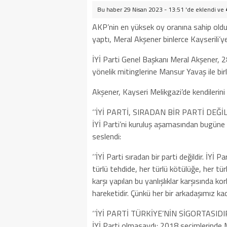
Bu haber 29 Nisan 2023 - 13:51 'de eklendi ve
AKP’nin en yüksek oy oranına sahip olduğu
yaptı, Meral Akşener binlerce Kayserili’ye
İYİ Parti Genel Başkanı Meral Akşener, 2
yönelik mitinglerine Mansur Yavaş ile bir
Akşener, Kayseri Melikgazi’de kendilerini
‘’İYİ PARTİ, SIRADAN BİR PARTİ DEĞİL
İYİ Parti’ni kuruluş aşamasından bugüne 
seslendi:
‘’İYİ Parti sıradan bir parti değildir. İYİ
türlü tehdide, her türlü kötülüğe, her türl
karşı yapılan bu yanlışlıklar karşısında 
hareketidir. Çünkü her bir arkadaşımız kadı
‘’İYİ PARTİ TÜRKİYE’NİN SİGORTASIDIR
İYİ Parti olmasaydı; 2018 seçimlerinde M