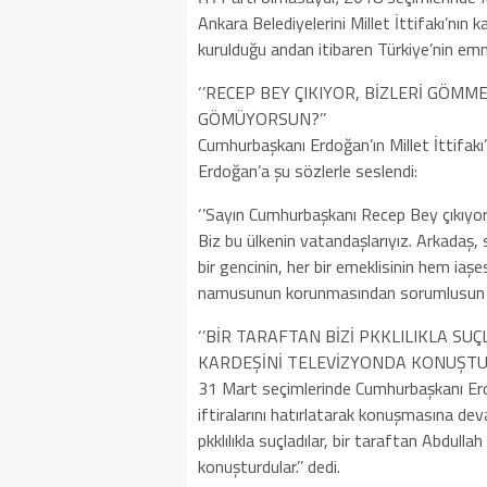
Ankara Belediyelerini Millet İttifakı’nı
kurulduğu andan itibaren Türkiye’nin emniy
‘’RECEP BEY ÇIKIYOR, BİZLERİ GÖM
GÖMÜYORSUN?’’
Cumhurbaşkanı Erdoğan’ın Millet İttifakı
Erdoğan’a şu sözlerle seslendi:
‘’Sayın Cumhurbaşkanı Recep Bey çıkıyo
Biz bu ülkenin vatandaşlarıyız. Arkadaş,
bir gencinin, her bir emeklisinin hem 
namusunun korunmasından sorumlusun m
‘’BİR TARAFTAN BİZİ PKKLILIKLA S
KARDEŞİNİ TELEVİZYONDA KONUŞTU
31 Mart seçimlerinde Cumhurbaşkanı Erdo
iftiralarını hatırlatarak konuşmasına de
pkklılıkla suçladılar, bir taraftan Abdulla
konuşturdular.’’ dedi.