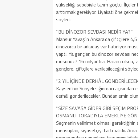
yüksekliği sebebiyle tarım göçtü. İlçele
arttırmak gerekiyor. Liyakati öne çekmek 
söyledi.
‘’BU DİNOZOR SEVDASI NEDİR YA?’’
Mansur Yavaş’ın Ankara’da çiftçilere 4,5 
dinozorcu bir arkadaş var hatırlıyor mus
yaptı. Ya gençler, bu dinozor sevdası n
musunuz? 16 milyar lira. Haram olsun, zı
gençlere, çiftçilere verilebileceğini söyled
‘’2 YIL İÇİNDE DERHÂL GÖNDERİLECEK
Kayseri’nin Suriyeli sığınmacı açısından 
derhâl gönderilecekler. Bundan emin olun.
‘’SİZE SAVAŞA GİDER GİBİ SEÇİM P
OSMANLI TOKADIYLA EMEKLİYE GÖND
Seçmenin velinimet olması gerektiğinin al
mensupları, siyasetçiyi tartmalıdır. Ama
propagandası yapanların tamamını böyle 