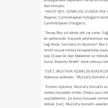
diye konuştu.
‘’RECEP BEY, SENİN SOL ELİNDE PKK 
Akşener, Cumhurbaşkanı Erdoğan’ın kendisi
Cumhurbaşkanı Erdoğan’a;
‘’Recep Bey sol elinde pkk var senin. Sağ
bir şehrimizdir, Kayserili şehitlerimizin k
sağ elinde. Sen bana mı diyorsun? Ben si
resmî sosyal medya hesaplarından payla
başı Öcalan ile olan ilişkilerinin ve Hizbul
Sunar: İhanetin Bedeli’’ isimli videoyu izle
‘’EVET, MUSTAFA KEMAL’İN ASKERLERİ
Videonun ardından; ‘’Mustafa Kemal’in ask
‘’Eminim öylesiniz. Mustafa Kemal’in ve 
onlarla mücadele ettiler. Onlara uyuz old
yaştakilerimiz; siz buna müsaade etmedin
oldular. Evet, Mustafa Kemal’in askerleris