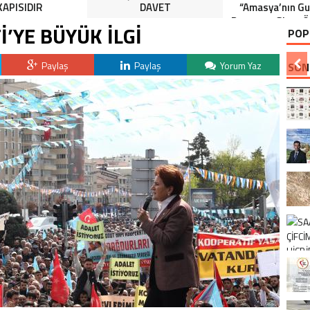
KAPISIDIR
DAVET
“Amasya’nın Gur
Dereceye Giren Ö
İ’YE BÜYÜK İLGİ
POP
İçin Anlamlı 
Paylaş
Paylaş
Yorum Yaz
SON