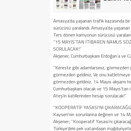
Amasya’da yaşanan trafik kazasında bir
sürücüsü yaralandı. Amasya’da yaşanan t
Ters dönen kamyonun sürücüsü yaraland
‘’15 MAYIS’TAN İTİBAREN NAMUS SÖ
SORULACAK!’’
Akşener, Cumhurbaşkanı Erdoğan’a ve Cum
‘’Kereste gibi adamlarsınız, görmezden ge
görmezden geldiniz. Ve onu katletmeye y
görmezden geldiniz. 14 Mayıs akşamı helal 
Cumhurbaşkanı olacak ve 15 Mayıs’tan i
Ateş’in katillerinden hesap sorulacak!’’
‘’KOOPERATİF YASASI’NI ÇIKARACAĞIZ
Kayseri’nin sorunlarına değinen ve 14 Ma
Akşener; ‘’Kooperatif Yasası’nı çıkaraca
Türkiye’deki pek vatandaşın mağduriyetini 