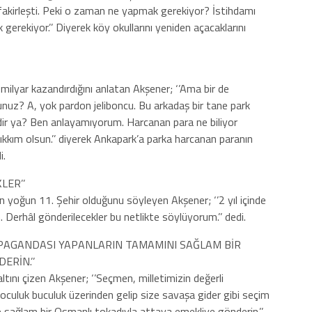
r fakirleşti. Peki o zaman ne yapmak gerekiyor? İstihdamı
gerekiyor.’’ Diyerek köy okullarını yeniden açacaklarını
milyar kazandırdığını anlatan Akşener; ‘’Ama bir de
unuz? A, yok pardon jeliboncu. Bu arkadaş bir tane park
edir ya? Ben anlayamıyorum. Harcanan para ne biliyor
kkım olsun.’’ diyerek Ankapark’a parka harcanan paranın
i.
LER’’
en yoğun 11. Şehir olduğunu söyleyen Akşener; ‘’2 yıl içinde
 Derhâl gönderilecekler bu netlikte söylüyorum.’’ dedi.
ROPAGANDASI YAPANLARIN TAMAMINI SAĞLAM BİR
ERİN.’’
tını çizen Akşener; ‘’Seçmen, milletimizin değerli
 oculuk buculuk üzerinden gelip size savaşa gider gibi seçim
sağlam bir Osmanlı tokadıyla attaya emekliye gönderin.’’