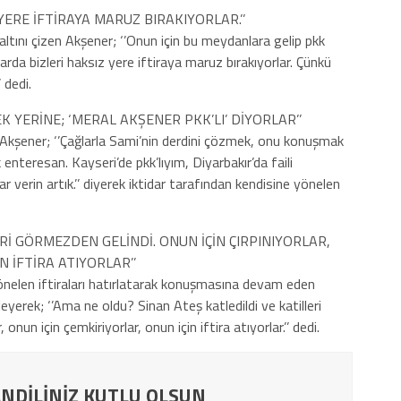
ERE İFTİRAYA MARUZ BIRAKIYORLAR.’’
 altını çizen Akşener; ‘’Onun için bu meydanlara gelip pkk
rda bizleri haksız yere iftiraya maruz bırakıyorlar. Çünkü
 dedi.
K YERİNE; ‘MERAL AKŞENER PKK’LI’ DİYORLAR’’
 Akşener; ‘’Çağlarla Sami’nin derdini çözmek, onu konuşmak
k enteresan. Kayseri’de pkk’lıyım, Diyarbakır’da faili
verin artık.’’ diyerek iktidar tarafından kendisine yönelen
ERİ GÖRMEZDEN GELİNDİ. ONUN İÇİN ÇIRPINIYORLAR,
N İFTİRA ATIYORLAR’’
nelen iftiraları hatırlatarak konuşmasına devam eden
yleyerek; ‘’Ama ne oldu? Sinan Ateş katledildi ve katilleri
onun için çemkiriyorlar, onun için iftira atıyorlar.’’ dedi.
NDİLİNİZ KUTLU OLSUN