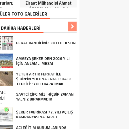
urları:
Ziraat Mühendisi Ahmet
ğrenciler
ÖZARSLAN’ın Mevlid
ÜLER FOTO GALERİLER
Tören”
Kandili Mesajı
 DAKİKA HABERLERİ
BERAT KANDİLİNİZ KUTLU OLSUN
AMASYA ŞEKER’DEN 2026 YILI
İÇİN ANLAMLI MESAJ
YETER ARTIK FERHAT İLE
ŞİRİN’İN YOLUNA ENGEL! HALK
TEPKİLİ: “YOLU KAPATMAK
ÇÖZÜM DEĞİL, GÖREVİNİ YAP!”
SAATCİ ÇİFCİMİZİ HİÇBİR ZAMAN
YALNIZ BIRAKMADIK
ŞEKER FABRİKASI 72. YILI AÇILIŞ
KAMPANYASINA DAVET
AÇI EĞİTİM KURUMLARINDA