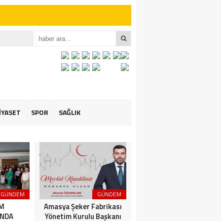
iler İçin Anlamlı
et ÖZARSLAN’ın
İYASET
SPOR
SAĞLIK
GÜNDEM
GÜNDEM
3. SAYFA
İM
Amasya Şeker Fabrikası
Amasya’da Dev
NDA
Yönetim Kurulu Başkanı
Motosiklet Festivali