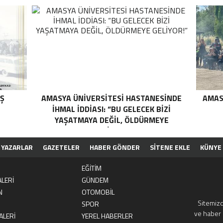
IŞ
AMASYA ÜNİVERSİTESİ HASTANESİNDE
AMAS
İHMAL İDDİASI: “BU GELECEK BİZİ
YAŞATMAYA DEĞİL, ÖLDÜRMEYE
GELİYOR!”
YAZARLAR
GAZETELER
HABER GÖNDER
SİTENE EKLE
KÜNYE
EĞİTİM
LERİ
GÜNDEM
N
OTOMOBİL
Sitemizd
SPOR
ve haber 
ALERİ
YEREL HABERLER