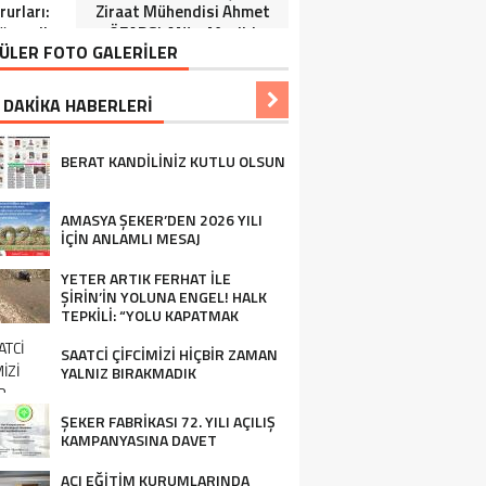
urları:
Ziraat Mühendisi Ahmet
ğrenciler
ÖZARSLAN’ın Mevlid
ÜLER FOTO GALERİLER
Tören”
Kandili Mesajı
 DAKİKA HABERLERİ
BERAT KANDİLİNİZ KUTLU OLSUN
AMASYA ŞEKER’DEN 2026 YILI
İÇİN ANLAMLI MESAJ
YETER ARTIK FERHAT İLE
ŞİRİN’İN YOLUNA ENGEL! HALK
TEPKİLİ: “YOLU KAPATMAK
ÇÖZÜM DEĞİL, GÖREVİNİ YAP!”
SAATCİ ÇİFCİMİZİ HİÇBİR ZAMAN
YALNIZ BIRAKMADIK
ŞEKER FABRİKASI 72. YILI AÇILIŞ
KAMPANYASINA DAVET
AÇI EĞİTİM KURUMLARINDA