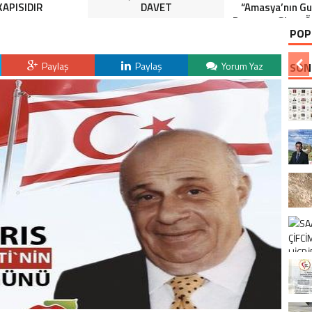
KAPISIDIR
DAVET
“Amasya’nın Gur
Dereceye Giren Ö
POP
İçin Anlamlı 
Paylaş
Paylaş
Yorum Yaz
SON