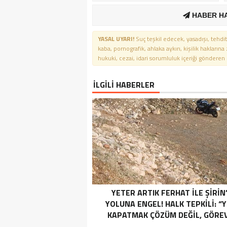
HABER H
YASAL UYARI!
Suç teşkil edecek, yasadışı, tehdit
kaba, pornografik, ahlaka aykırı, kişilik haklarına
hukuki, cezai, idari sorumluluk içeriği gönderen ki
İLGİLİ HABERLER
YETER ARTIK FERHAT İLE ŞİRİN
YOLUNA ENGEL! HALK TEPKİLİ: “
KAPATMAK ÇÖZÜM DEĞİL, GÖREV
YAP!”