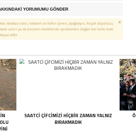
AKKINDAKİ YORUMUMU GÖNDER
kar, rahatsız edici, hakaret ve küfür içeren, aşağılayıcı, küçük düşürücü,
 zarar verici ya da benzeri niteliklerde içeriklerden doğan her türlü mali,
şiye aittir.
’İN
SAATCİ ÇİFCİMİZİ HİÇBİR ZAMAN YALNIZ
Ö
YOLU
BIRAKMADIK
İNİ