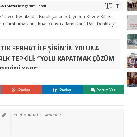
451 views
kez görüntülendi.
z” diyor Resulzade. Kuruluşunun 39. yılında Kuzey Kıbrıslı
rucu Cumhurbaşkanı, büyük dava adamı Rauf Raif Denktaş’ı
TIK FERHAT İLE ŞİRİN’İN YOLUNA
ALK TEPKİLİ: “YOLU KAPATMAK ÇÖZÜM
REVİNİ YAP!”
Paylaş
Paylaş
Yorum Yaz