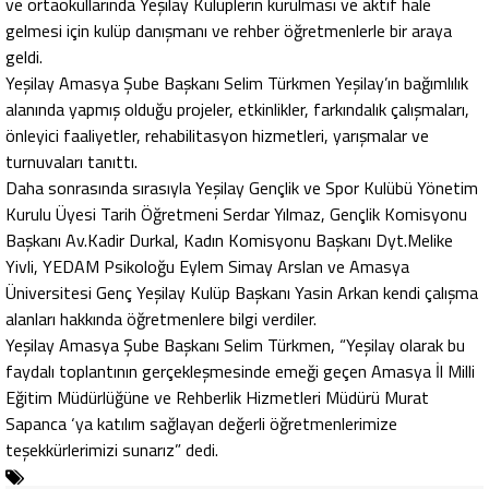
ve ortaokullarında Yeşilay Kulüplerin kurulması ve aktif hale
gelmesi için kulüp danışmanı ve rehber öğretmenlerle bir araya
geldi.
Yeşilay Amasya Şube Başkanı Selim Türkmen Yeşilay’ın bağımlılık
alanında yapmış olduğu projeler, etkinlikler, farkındalık çalışmaları,
önleyici faaliyetler, rehabilitasyon hizmetleri, yarışmalar ve
turnuvaları tanıttı.
Daha sonrasında sırasıyla Yeşilay Gençlik ve Spor Kulübü Yönetim
Kurulu Üyesi Tarih Öğretmeni Serdar Yılmaz, Gençlik Komisyonu
Başkanı Av.Kadir Durkal, Kadın Komisyonu Başkanı Dyt.Melike
Yivli, YEDAM Psikoloğu Eylem Simay Arslan ve Amasya
Üniversitesi Genç Yeşilay Kulüp Başkanı Yasin Arkan kendi çalışma
alanları hakkında öğretmenlere bilgi verdiler.
Yeşilay Amasya Şube Başkanı Selim Türkmen, “Yeşilay olarak bu
faydalı toplantının gerçekleşmesinde emeği geçen Amasya İl Milli
Eğitim Müdürlüğüne ve Rehberlik Hizmetleri Müdürü Murat
Sapanca ‘ya katılım sağlayan değerli öğretmenlerimize
teşekkürlerimizi sunarız” dedi.