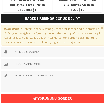
KITALARARASI KÜLTÜR
MINIK BASKETBOLCULAR
BULUŞMASI AMASYA’DA
BABALARIYLA SAHADA
GERÇEKLEŞTI
BULUŞTU
HABER HAKKINDA GÖRÜŞ BELİRT
YASAL UYARI!
Suç teşkil edecek, yasadışı, tehditkar, rahatsız edici, hakaret ve
küfür içeren, aşağılayıcı, küçük düşürücü, kaba, pornografik, ahlaka aykırı, kişilik
haklarına zarar verici ya da benzeri niteliklerde içeriklerden doğan her türlü
mali, hukuki, cezai, idari sorumluluk içeriği gönderen kişiye aittir.
YORUMUNU GÖNDER