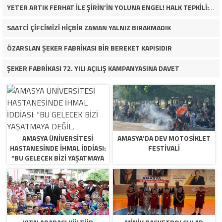
YETER ARTIK FERHAT İLE ŞİRİN’İN YOLUNA ENGEL! HALK TEPKİLİ: “YOLU KAPATMAK ÇÖZÜM DEĞİL, GÖREVİNİ YAP!”
SAATCİ ÇİFCİMİZİ HİÇBİR ZAMAN YALNIZ BIRAKMADIK
ÖZARSLAN ŞEKER FABRİKASI BİR BEREKET KAPISIDIR
ŞEKER FABRİKASI 72. YILI AÇILIŞ KAMPANYASINA DAVET
AMASYA ÜNİVERSİTESİ
AMASYA’DA DEV MOTOSIKLET
HASTANESİNDE İHMAL İDDİASI:
FESTIVALI
“BU GELECEK BİZİ YAŞATMAYA
DEĞİL, ÖLDÜRMEYE GELİYOR!”