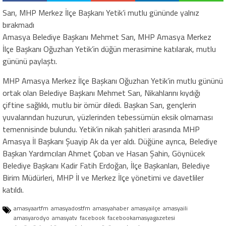
Sarı, MHP Merkez İlçe Başkanı Yetik’i mutlu gününde yalnız
bırakmadı
Amasya Belediye Başkanı Mehmet Sarı, MHP Amasya Merkez
İlçe Başkanı Oğuzhan Yetik’in düğün merasimine katılarak, mutlu
gününü paylaştı.
MHP Amasya Merkez İlçe Başkanı Oğuzhan Yetik’in mutlu gününü
ortak olan Belediye Başkanı Mehmet Sarı, Nikahlarını kıydığı
çiftine sağlıklı, mutlu bir ömür diledi. Başkan Sarı, gençlerin
yuvalarından huzurun, yüzlerinden tebessümün eksik olmaması
temennisinde bulundu. Yetik’in nikah şahitleri arasında MHP
Amasya İl Başkanı Şuayip Ak da yer aldı. Düğüne ayrıca, Belediye
Başkan Yardımcıları Ahmet Çoban ve Hasan Şahin, Göynücek
Belediye Başkanı Kadir Fatih Erdoğan, İlçe Başkanları, Belediye
Birim Müdürleri, MHP İl ve Merkez İlçe yönetimi ve davetliler
katıldı.
amasyaartfm
amasyadostfm
amasyahaber
amasyailçe
amasyaili
amasyarodyo
amasyatv
facebook
facebookamasyagazetesi