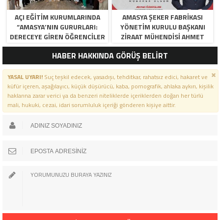
AÇI EĞİTİM KURUMLARINDA
AMASYA ŞEKER FABRIKASI
“AMASYA’NIN GURURLARI:
YÖNETIM KURULU BAŞKANI
DERECEYE GIREN ÖĞRENCILER
ZIRAAT MÜHENDISI AHMET
İÇIN ANLAMLI TÖREN”
ÖZARSLAN’IN MEVLID KANDILI
HABER HAKKINDA GÖRÜŞ BELİRT
MESAJI
YASAL UYARI!
Suç teşkil edecek, yasadışı, tehditkar, rahatsız edici, hakaret ve
küfür içeren, aşağılayıcı, küçük düşürücü, kaba, pornografik, ahlaka aykırı, kişilik
haklarına zarar verici ya da benzeri niteliklerde içeriklerden doğan her türlü
mali, hukuki, cezai, idari sorumluluk içeriği gönderen kişiye aittir.