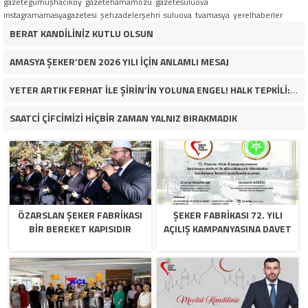
gazetegümüşhacıköy
gazetehamamözü
gazetesuluova
instagramamasyagazetesi
şehzadelerşehri
suluova
tvamasya
yerelhaberler
BERAT KANDİLİNİZ KUTLU OLSUN
AMASYA ŞEKER’DEN 2026 YILI İÇİN ANLAMLI MESAJ
YETER ARTIK FERHAT İLE ŞİRİN’İN YOLUNA ENGEL! HALK TEPKİLİ: “YOLU KAPATMAK ÇÖZÜM DEĞİL, GÖREVİNİ YAP!”
SAATCİ ÇİFCİMİZİ HİÇBİR ZAMAN YALNIZ BIRAKMADIK
ÖZARSLAN ŞEKER FABRİKASI
ŞEKER FABRİKASI 72. YILI
BİR BEREKET KAPISIDIR
AÇILIŞ KAMPANYASINA DAVET