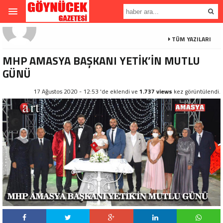
TÜM YAZILARI
MHP AMASYA BAŞKANI YETİK’İN MUTLU
GÜNÜ
17 Ağustos 2020 - 12:53 'de eklendi ve
1.737 views
kez görüntülendi.