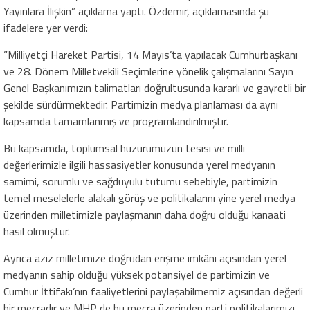
Yayınlara İlişkin” açıklama yaptı. Özdemir, açıklamasında şu
ifadelere yer verdi:
”Milliyetçi Hareket Partisi, 14 Mayıs’ta yapılacak Cumhurbaşkanı
ve 28. Dönem Milletvekili Seçimlerine yönelik çalışmalarını Sayın
Genel Başkanımızın talimatları doğrultusunda kararlı ve gayretli bir
şekilde sürdürmektedir. Partimizin medya planlaması da aynı
kapsamda tamamlanmış ve programlandırılmıştır.
Bu kapsamda, toplumsal huzurumuzun tesisi ve milli
değerlerimizle ilgili hassasiyetler konusunda yerel medyanın
samimi, sorumlu ve sağduyulu tutumu sebebiyle, partimizin
temel meselelerle alakalı görüş ve politikalarını yine yerel medya
üzerinden milletimizle paylaşmanın daha doğru olduğu kanaati
hasıl olmuştur.
Ayrıca aziz milletimize doğrudan erişme imkânı açısından yerel
medyanın sahip olduğu yüksek potansiyel de partimizin ve
Cumhur İttifakı’nın faaliyetlerini paylaşabilmemiz açısından değerli
bir mecradır ve MHP de bu mecra üzerinden parti politikalarımızı