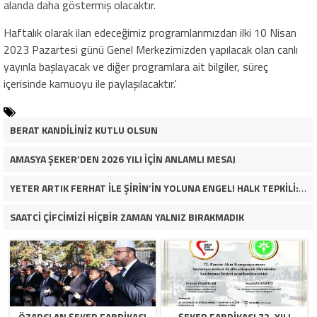
alanda daha göstermiş olacaktır.
Haftalık olarak ilan edeceğimiz programlarımızdan ilki 10 Nisan
2023 Pazartesi günü Genel Merkezimizden yapılacak olan canlı
yayınla başlayacak ve diğer programlara ait bilgiler, süreç
içerisinde kamuoyu ile paylaşılacaktır.’
BERAT KANDİLİNİZ KUTLU OLSUN
AMASYA ŞEKER’DEN 2026 YILI İÇİN ANLAMLI MESAJ
YETER ARTIK FERHAT İLE ŞİRİN’İN YOLUNA ENGEL! HALK TEPKİLİ: “YOLU KAPATMAK ÇÖZÜM DEĞİL, GÖREVİNİ YAP!”
SAATCİ ÇİFCİMİZİ HİÇBİR ZAMAN YALNIZ BIRAKMADIK
ÖZARSLAN ŞEKER FABRİKASI
ŞEKER FABRİKASI 72. YILI