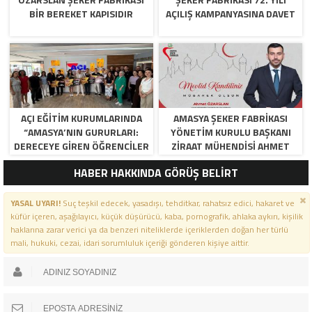
BİR BEREKET KAPISIDIR
AÇILIŞ KAMPANYASINA DAVET
AÇI EĞİTİM KURUMLARINDA
AMASYA ŞEKER FABRIKASI
“AMASYA’NIN GURURLARI:
YÖNETIM KURULU BAŞKANI
DERECEYE GIREN ÖĞRENCILER
ZIRAAT MÜHENDISI AHMET
İÇIN ANLAMLI TÖREN”
ÖZARSLAN’IN MEVLID KANDILI
HABER HAKKINDA GÖRÜŞ BELİRT
MESAJI
YASAL UYARI!
Suç teşkil edecek, yasadışı, tehditkar, rahatsız edici, hakaret ve
küfür içeren, aşağılayıcı, küçük düşürücü, kaba, pornografik, ahlaka aykırı, kişilik
haklarına zarar verici ya da benzeri niteliklerde içeriklerden doğan her türlü
mali, hukuki, cezai, idari sorumluluk içeriği gönderen kişiye aittir.