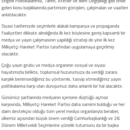
Engelli Politikalarımız, Tarım, Afetler ve İklim Değişikliği gibi önde
gelen konu başlıklarında partimizin görüşleri, çalışmaları ve vaatleri
anlatılacaktır.
Siyasi tarihimizde seçimlerle alakalı kampanya ve propaganda
faaliyetleri dikkate alındığında ilk kez böylesine geniş kapsamlı bir
medya ve yayın çalışmasının yapıldığı strateji de yine ilk kez
Milliyetçi Hareket Partisi tarafından uygulamaya geçirilmiş
olacaktır.
Çoğu yayın grubu ve medya organının sosyal ve siyasi
hayatımızla birlikte, toplumsal huzurumuza da verdiği zarara
karşılık benimsediğimiz bu yöntemle, tasvip etmediğimiz yayın
politikalarına karşı olan duruşumuz daha anlamlı bir hal alacaktır.
Günümüz şartlarında medyanın içerisine düştüğü açmaz
karşısında, Milliyetçi Hareket Partisi daha samimi bulduğu ve her
daim destekçisi olduğu tüm yerel medya organlarıyla beraber,
ülkemiz açısından büyük önem verdiği Cumhurbaşkanlığı ve 28.
Dönem Milletvekili Seçimlerine yönelik tutumunu da bir başka