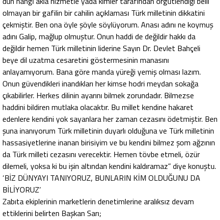
dün hangi akla hizmetle yâda kimler tarafından örgütlendiği belli
olmayan bir gafilin bir cahilin açıklaması Türk milletinin dikkatini
çekmiştir. Ben ona öyle şöyle söylüyorum. Anası adını ne koymuş
adını Galip, mağlup olmuştur. Onun haddi de değildir hakkı da
değildir hemen Türk milletinin liderine Sayın Dr. Devlet Bahçeli
beye dil uzatma cesaretini göstermesinin manasını
anlayamıyorum. Bana göre manda yüreği yemiş olması lazım.
Onun güvendikleri inandıkları her kimse hodri meydan sokağa
çıkabilirler. Herkes dilinin ayarını bilmek zorundadır. Bilmezse
haddini bildiren mutlaka olacaktır. Bu millet kendine hakaret
edenlere kendini yok sayanlara her zaman cezasını ödetmiştir. Ben
şuna inanıyorum Türk milletinin duyarlı olduğuna ve Türk milletinin
hassasiyetlerine inanan birisiyim ve bu kendini bilmez şom ağzının
da Türk milleti cezasını verecektir. Hemen tövbe etmeli, özür
dilemeli, yoksa ki bu işin altından kendini kaldıramaz” diye konuştu.
‘BİZ DÜNYAYI TANIYORUZ, BUNLARIN KİM OLDUĞUNU DA
BİLİYORUZ’
Zabıta ekiplerinin marketlerin denetimlerine aralıksız devam
ettiklerini belirten Başkan Sarı;