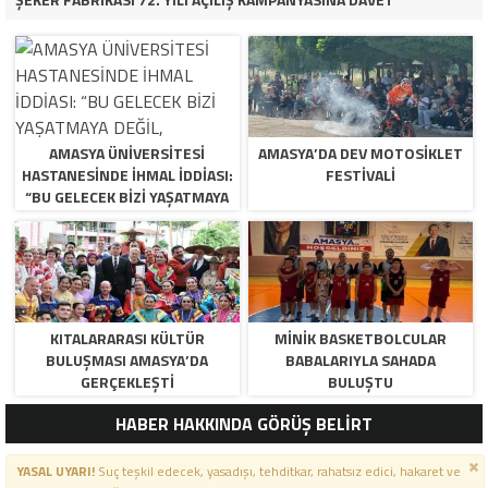
AMASYA ÜNİVERSİTESİ
AMASYA’DA DEV MOTOSIKLET
HASTANESİNDE İHMAL İDDİASI:
FESTIVALI
“BU GELECEK BİZİ YAŞATMAYA
DEĞİL, ÖLDÜRMEYE GELİYOR!”
KITALARARASI KÜLTÜR
MINIK BASKETBOLCULAR
BULUŞMASI AMASYA’DA
BABALARIYLA SAHADA
GERÇEKLEŞTI
BULUŞTU
HABER HAKKINDA GÖRÜŞ BELİRT
YASAL UYARI!
Suç teşkil edecek, yasadışı, tehditkar, rahatsız edici, hakaret ve