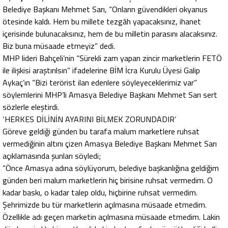
Belediye Başkanı Mehmet Sarı, “Onların güvendikleri okyanus
ötesinde kaldı. Hem bu millete tezgâh yapacaksınız, ihanet
içerisinde bulunacaksınız, hem de bu milletin parasını alacaksınız.
Biz buna müsaade etmeyiz” dedi.
MHP lideri Bahçeli’nin “Sürekli zam yapan zincir marketlerin FETÖ
ile ilişkisi araştırılsın” ifadelerine BİM İcra Kurulu Üyesi Galip
Aykaç’ın “Bizi terörist ilan edenlere söyleyeceklerimiz var”
söylemlerini MHP’li Amasya Belediye Başkanı Mehmet Sarı sert
sözlerle eleştirdi.
‘HERKES DİLİNİN AYARINI BİLMEK ZORUNDADIR’
Göreve geldiği günden bu tarafa malum marketlere ruhsat
vermediğinin altını çizen Amasya Belediye Başkanı Mehmet Sarı
açıklamasında şunları söyledi;
“Önce Amasya adına söylüyorum, belediye başkanlığına geldiğim
günden beri malum marketlerin hiç birisine ruhsat vermedim. O
kadar baskı, o kadar talep oldu, hiçbirine ruhsat vermedim.
Şehrimizde bu tür marketlerin açılmasına müsaade etmedim.
Özellikle adı geçen marketin açılmasına müsaade etmedim. Lakin