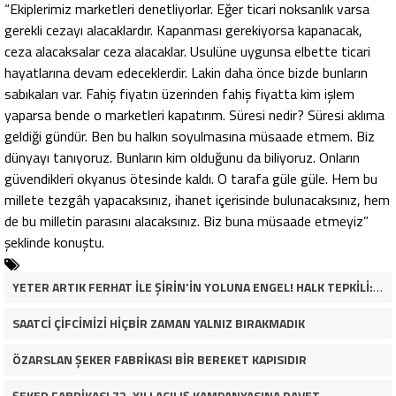
“Ekiplerimiz marketleri denetliyorlar. Eğer ticari noksanlık varsa
gerekli cezayı alacaklardır. Kapanması gerekiyorsa kapanacak,
ceza alacaksalar ceza alacaklar. Usulüne uygunsa elbette ticari
hayatlarına devam edeceklerdir. Lakin daha önce bizde bunların
sabıkaları var. Fahiş fiyatın üzerinden fahiş fiyatta kim işlem
yaparsa bende o marketleri kapatırım. Süresi nedir? Süresi aklıma
geldiği gündür. Ben bu halkın soyulmasına müsaade etmem. Biz
dünyayı tanıyoruz. Bunların kim olduğunu da biliyoruz. Onların
güvendikleri okyanus ötesinde kaldı. O tarafa güle güle. Hem bu
millete tezgâh yapacaksınız, ihanet içerisinde bulunacaksınız, hem
de bu milletin parasını alacaksınız. Biz buna müsaade etmeyiz”
şeklinde konuştu.
YETER ARTIK FERHAT İLE ŞİRİN’İN YOLUNA ENGEL! HALK TEPKİLİ: “YOLU KAPATMAK ÇÖZÜM DEĞİL, GÖREVİNİ YAP!”
SAATCİ ÇİFCİMİZİ HİÇBİR ZAMAN YALNIZ BIRAKMADIK
ÖZARSLAN ŞEKER FABRİKASI BİR BEREKET KAPISIDIR
ŞEKER FABRİKASI 72. YILI AÇILIŞ KAMPANYASINA DAVET