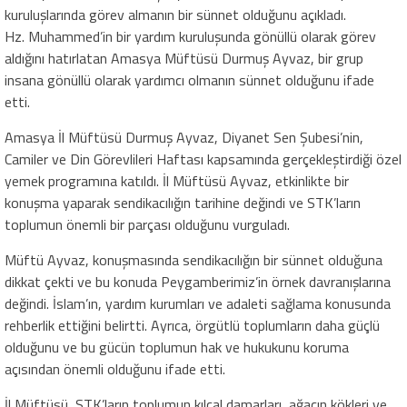
kuruluşlarında görev almanın bir sünnet olduğunu açıkladı.
Hz. Muhammed’in bir yardım kuruluşunda gönüllü olarak görev
aldığını hatırlatan Amasya Müftüsü Durmuş Ayvaz, bir grup
insana gönüllü olarak yardımcı olmanın sünnet olduğunu ifade
etti.
Amasya İl Müftüsü Durmuş Ayvaz, Diyanet Sen Şubesi’nin,
Camiler ve Din Görevlileri Haftası kapsamında gerçekleştirdiği özel
yemek programına katıldı. İl Müftüsü Ayvaz, etkinlikte bir
konuşma yaparak sendikacılığın tarihine değindi ve STK’ların
toplumun önemli bir parçası olduğunu vurguladı.
Müftü Ayvaz, konuşmasında sendikacılığın bir sünnet olduğuna
dikkat çekti ve bu konuda Peygamberimiz’in örnek davranışlarına
değindi. İslam’ın, yardım kurumları ve adaleti sağlama konusunda
rehberlik ettiğini belirtti. Ayrıca, örgütlü toplumların daha güçlü
olduğunu ve bu gücün toplumun hak ve hukukunu koruma
açısından önemli olduğunu ifade etti.
İl Müftüsü, STK’ların toplumun kılcal damarları, ağacın kökleri ve