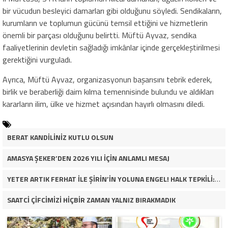
bir vücudun besleyici damarları gibi olduğunu söyledi. Sendikaların,
kurumların ve toplumun gücünü temsil ettiğini ve hizmetlerin
önemli bir parçası olduğunu belirtti. Müftü Ayvaz, sendika
faaliyetlerinin devletin sağladığı imkânlar içinde gerçekleştirilmesi
gerektiğini vurguladı.
Ayrıca, Müftü Ayvaz, organizasyonun başarısını tebrik ederek,
birlik ve beraberliği daim kılma temennisinde bulundu ve aldıkları
kararların ilim, ülke ve hizmet açısından hayırlı olmasını diledi.
BERAT KANDİLİNİZ KUTLU OLSUN
AMASYA ŞEKER’DEN 2026 YILI İÇİN ANLAMLI MESAJ
YETER ARTIK FERHAT İLE ŞİRİN’İN YOLUNA ENGEL! HALK TEPKİLİ: “YOLU KAPATMAK ÇÖZÜM DEĞİL, GÖREVİNİ YAP!”
SAATCİ ÇİFCİMİZİ HİÇBİR ZAMAN YALNIZ BIRAKMADIK