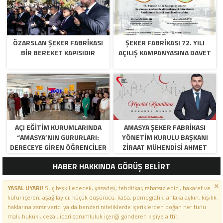
ÖZARSLAN ŞEKER FABRİKASI
ŞEKER FABRİKASI 72. YILI
BİR BEREKET KAPISIDIR
AÇILIŞ KAMPANYASINA DAVET
AÇI EĞİTİM KURUMLARINDA
AMASYA ŞEKER FABRIKASI
“AMASYA’NIN GURURLARI:
YÖNETIM KURULU BAŞKANI
DERECEYE GIREN ÖĞRENCILER
ZIRAAT MÜHENDISI AHMET
İÇIN ANLAMLI TÖREN”
ÖZARSLAN’IN MEVLID KANDILI
HABER HAKKINDA GÖRÜŞ BELİRT
MESAJI
YASAL UYARI!
Suç teşkil edecek, yasadışı, tehditkar, rahatsız edici, hakaret ve
küfür içeren, aşağılayıcı, küçük düşürücü, kaba, pornografik, ahlaka aykırı, kişilik
haklarına zarar verici ya da benzeri niteliklerde içeriklerden doğan her türlü
mali, hukuki, cezai, idari sorumluluk içeriği gönderen kişiye aittir.