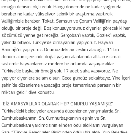
ırmağın debisini ölçtürdük. Hangi dönemde ne kadar yağmurla
beraber ne kadar yükseliyor teknik bir araştırma yaptırdık.
Valiliğimizle beraber, Tokat, Samsun ve Çorum Valiliği’nin paydaş
olduğu bir proje değil. Boş konuşuyorsunuz diyenler görecek ki her
sözümüzü yerine getireceğiz. Serçoban’ı yaptık, Gözlek’i yaptık,
yakında bitiyor. Türkiye’de olmayanları yapıyoruz. Hayvan
Barınağı’nı yapıyoruz. Önümüzdeki ay teslim alacağız. 11 bin
dönüm alan içerisinde doğal yaşam alanlarında alttan ısıtmalı
sistemle hayvanlarımız modern bir ortamda yaşayacaklar.
Türkiye’de başka bir örneği yok. 17 adet saha yapıyoruz. Ne
yapıyor diyenlere selam olsun. Gece gündüz sokaktayız. Yine İçeri
şehir ’de düzenleme yapacağız proje tamamlandı parasının bir
miktarı geldi” diye konuştu.
‘BİZ AMASYALILAR OLARAK HEP ONURLU YAŞAMIŞIZ’
Türkiye’deki belediyeler arasında düzenlenen yarışmalarda Sn.
Cumhurbaşkanının, Sn. Cumhurbaşkanının eşinin ve Sn.
Cumhurbaşkanı yardımcısının elinden ödül aldıklarını vurgulayan
Sarı; “Türkiye Belediyeler Birliği’nden ödülü biz aldık. Yılın Belediye