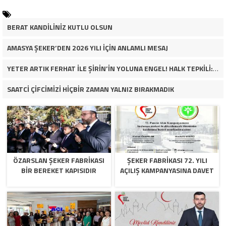
BERAT KANDİLİNİZ KUTLU OLSUN
AMASYA ŞEKER’DEN 2026 YILI İÇİN ANLAMLI MESAJ
YETER ARTIK FERHAT İLE ŞİRİN’İN YOLUNA ENGEL! HALK TEPKİLİ: “YOLU KAPATMAK ÇÖZÜM DEĞİL, GÖREVİNİ YAP!”
SAATCİ ÇİFCİMİZİ HİÇBİR ZAMAN YALNIZ BIRAKMADIK
ÖZARSLAN ŞEKER FABRİKASI
ŞEKER FABRİKASI 72. YILI
BİR BEREKET KAPISIDIR
AÇILIŞ KAMPANYASINA DAVET