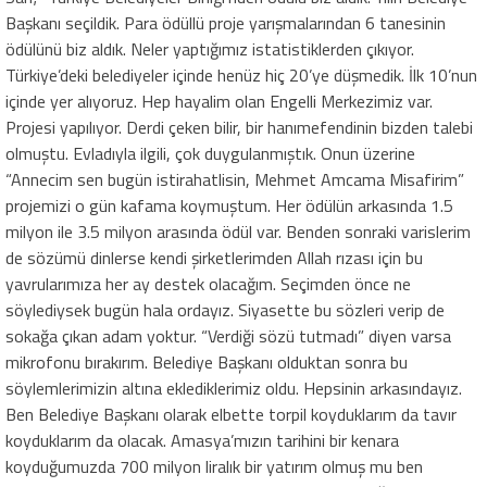
Başkanı seçildik. Para ödüllü proje yarışmalarından 6 tanesinin
ödülünü biz aldık. Neler yaptığımız istatistiklerden çıkıyor.
Türkiye’deki belediyeler içinde henüz hiç 20’ye düşmedik. İlk 10’nun
içinde yer alıyoruz. Hep hayalim olan Engelli Merkezimiz var.
Projesi yapılıyor. Derdi çeken bilir, bir hanımefendinin bizden talebi
olmuştu. Evladıyla ilgili, çok duygulanmıştık. Onun üzerine
“Annecim sen bugün istirahatlisin, Mehmet Amcama Misafirim”
projemizi o gün kafama koymuştum. Her ödülün arkasında 1.5
milyon ile 3.5 milyon arasında ödül var. Benden sonraki varislerim
de sözümü dinlerse kendi şirketlerimden Allah rızası için bu
yavrularımıza her ay destek olacağım. Seçimden önce ne
söylediysek bugün hala ordayız. Siyasette bu sözleri verip de
sokağa çıkan adam yoktur. “Verdiği sözü tutmadı” diyen varsa
mikrofonu bırakırım. Belediye Başkanı olduktan sonra bu
söylemlerimizin altına eklediklerimiz oldu. Hepsinin arkasındayız.
Ben Belediye Başkanı olarak elbette torpil koyduklarım da tavır
koyduklarım da olacak. Amasya’mızın tarihini bir kenara
koyduğumuzda 700 milyon liralık bir yatırım olmuş mu ben