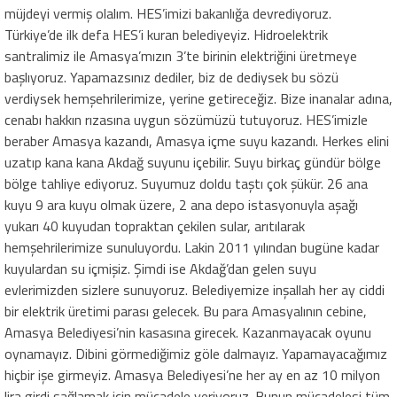
müjdeyi vermiş olalım. HES’imizi bakanlığa devrediyoruz.
Türkiye’de ilk defa HES’i kuran belediyeyiz. Hidroelektrik
santralimiz ile Amasya’mızın 3’te birinin elektriğini üretmeye
başlıyoruz. Yapamazsınız dediler, biz de dediysek bu sözü
verdiysek hemşehrilerimize, yerine getireceğiz. Bize inanalar adına,
cenabı hakkın rızasına uygun sözümüzü tutuyoruz. HES’imizle
beraber Amasya kazandı, Amasya içme suyu kazandı. Herkes elini
uzatıp kana kana Akdağ suyunu içebilir. Suyu birkaç gündür bölge
bölge tahliye ediyoruz. Suyumuz doldu taştı çok şükür. 26 ana
kuyu 9 ara kuyu olmak üzere, 2 ana depo istasyonuyla aşağı
yukarı 40 kuyudan topraktan çekilen sular, arıtılarak
hemşehrilerimize sunuluyordu. Lakin 2011 yılından bugüne kadar
kuyulardan su içmişiz. Şimdi ise Akdağ’dan gelen suyu
evlerimizden sizlere sunuyoruz. Belediyemize inşallah her ay ciddi
bir elektrik üretimi parası gelecek. Bu para Amasyalının cebine,
Amasya Belediyesi’nin kasasına girecek. Kazanmayacak oyunu
oynamayız. Dibini görmediğimiz göle dalmayız. Yapamayacağımız
hiçbir işe girmeyiz. Amasya Belediyesi’ne her ay en az 10 milyon
lira girdi sağlamak için mücadele veriyoruz. Bunun mücadelesi tüm