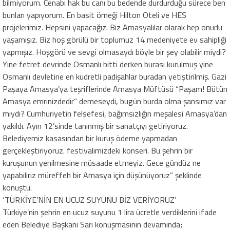
bilmiyorum. Cenabı hak bu canı bu bedende durdurduğu sürece ben
bunları yapıyorum. En basit örneği Hilton Oteli ve HES
projelerimiz. Hepsini yapacağız. Biz Amasyalılar olarak hep onurlu
yaşamışız. Biz hoş görülü bir toplumuz 14 medeniyete ev sahipliği
yapmışız. Hoşgörü ve sevgi olmasaydı böyle bir şey olabilir miydi?
Yine fetret devrinde Osmanlı bitti derken burası kurulmuş yine
Osmanlı devletine en kudretli padişahlar buradan yetiştirilmiş. Gazi
Paşaya Amasya’ya teşriflerinde Amasya Müftüsü “Paşam! Bütün
Amasya emrinizdedir” demeseydi, bugün burda olma şansımız var
mıydı? Cumhuriyetin felsefesi, bağımsızlığın meşalesi Amasya’dan
yakıldı. Ayın 12’sinde tanınmış bir sanatçıyı getiriyoruz.
Belediyemiz kasasından bir kuruş ödeme yapmadan
gerçekleştiriyoruz. festivalimizdeki konseri. Bu şehrin bir
kuruşunun yenilmesine müsaade etmeyiz. Gece gündüz ne
yapabiliriz müreffeh bir Amasya için düşünüyoruz” şeklinde
konuştu.
‘TÜRKİYE’NİN EN UCUZ SUYUNU BİZ VERİYORUZ’
Türkiye’nin şehrin en ucuz suyunu 1 lira ücretle verdiklerini ifade
eden Belediye Başkanı Sarı konuşmasının devamında;