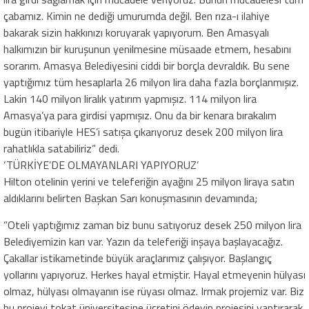
çabamız. Kimin ne dediği umurumda değil. Ben rıza-ı ilahiye
bakarak sizin hakkınızı koruyarak yapıyorum. Ben Amasyalı
halkımızın bir kuruşunun yenilmesine müsaade etmem, hesabını
sorarım. Amasya Belediyesini ciddi bir borçla devraldık. Bu sene
yaptığımız tüm hesaplarla 26 milyon lira daha fazla borçlanmışız.
Lakin 140 milyon liralık yatırım yapmışız. 114 milyon lira
Amasya’ya para girdisi yapmışız. Onu da bir kenara bırakalım
bugün itibariyle HES’i satışa çıkarıyoruz desek 200 milyon lira
rahatlıkla satabiliriz” dedi.
‘TÜRKİYE’DE OLMAYANLARI YAPIYORUZ’
Hilton otelinin yerini ve teleferiğin ayağını 25 milyon liraya satın
aldıklarını belirten Başkan Sarı konuşmasının devamında;
“Oteli yaptığımız zaman biz bunu satıyoruz desek 250 milyon lira
Belediyemizin karı var. Yazın da teleferiği inşaya başlayacağız.
Çakallar istikametinde büyük araçlarımız çalışıyor. Başlangıç
yollarını yapıyoruz. Herkes hayal etmiştir. Hayal etmeyenin hülyası
olmaz, hülyası olmayanın ise rüyası olmaz. Irmak projemiz var. Biz
bu projeyi tokat üniversitesine ücretini ödeyip projesini yaptırarak,