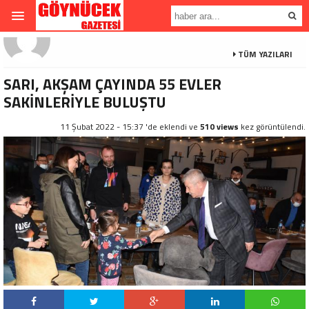
TÜM YAZILARI
SARI, AKŞAM ÇAYINDA 55 EVLER
SAKİNLERİYLE BULUŞTU
11 Şubat 2022 - 15:37 'de eklendi ve
510 views
kez görüntülendi.