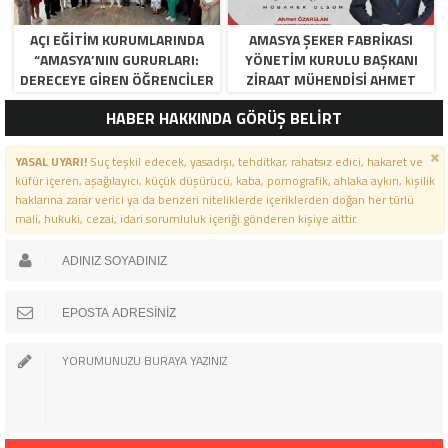
AÇI EĞİTİM KURUMLARINDA
AMASYA ŞEKER FABRIKASI
“AMASYA’NIN GURURLARI:
YÖNETIM KURULU BAŞKANI
DERECEYE GIREN ÖĞRENCILER
ZIRAAT MÜHENDISI AHMET
İÇIN ANLAMLI TÖREN”
ÖZARSLAN’IN MEVLID KANDILI
HABER HAKKINDA GÖRÜŞ BELİRT
MESAJI
YASAL UYARI!
Suç teşkil edecek, yasadışı, tehditkar, rahatsız edici, hakaret ve
küfür içeren, aşağılayıcı, küçük düşürücü, kaba, pornografik, ahlaka aykırı, kişilik
haklarına zarar verici ya da benzeri niteliklerde içeriklerden doğan her türlü
mali, hukuki, cezai, idari sorumluluk içeriği gönderen kişiye aittir.