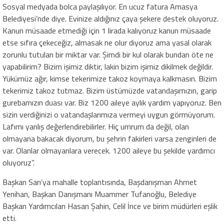
Sosyal medyada bolca paylaşılıyor. En ucuz fatura Amasya
Belediyesi’nde diye. Evinize aldığınız çaya şekere destek oluyoruz.
Kanun müsaade etmediği için 1 lirada kalıyoruz kanun müsaade
etse sıfıra çekeceğiz, almasak ne olur diyoruz ama yasal olarak
zorunlu tutulan bir miktar var. Şimdi bir kul olarak bundan öte ne
yapabilirim? Bizim işimiz diktir, lakin bizim işimiz dikilmek değildir.
Yükümüz ağır, kimse tekerimize takoz koymaya kalkmasın. Bizim
tekerimiz takoz tutmaz. Bizim üstümüzde vatandaşımızın, garip
gurebamızın duası var. Biz 1200 aileye aylık yardım yapıyoruz. Ben
sizin verdiğinizi o vatandaşlarımıza vermeyi uygun görmüyorum.
Lafımı yanlış değerlendirebilirler. Hiç umrum da değil, olan
olmayana bakacak diyorum, bu şehrin fakirleri varsa zenginleri de
var. Olanlar olmayanlara verecek. 1200 aileye bu şekilde yardımcı
oluyoruz”.
Başkan Sarı’ya mahalle toplantısında, Başdanışman Ahmet
Yenihan, Başkan Danışmanı Muammer Tufanoğlu, Belediye
Başkan Yardımcıları Hasan Şahin, Celil İnce ve birim müdürleri eşlik
etti.