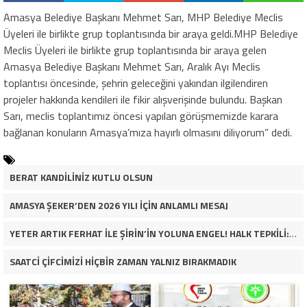
Amasya Belediye Başkanı Mehmet Sarı, MHP Belediye Meclis
Üyeleri ile birlikte grup toplantısında bir araya geldi.MHP Belediye
Meclis Üyeleri ile birlikte grup toplantısında bir araya gelen
Amasya Belediye Başkanı Mehmet Sarı, Aralık Ayı Meclis
toplantısı öncesinde, şehrin geleceğini yakından ilgilendiren
projeler hakkında kendileri ile fikir alışverişinde bulundu. Başkan
Sarı, meclis toplantımız öncesi yapılan görüşmemizde karara
bağlanan konuların Amasya’mıza hayırlı olmasını diliyorum” dedi.
BERAT KANDİLİNİZ KUTLU OLSUN
AMASYA ŞEKER’DEN 2026 YILI İÇİN ANLAMLI MESAJ
YETER ARTIK FERHAT İLE ŞİRİN’İN YOLUNA ENGEL! HALK TEPKİLİ: “YOLU KAPATMAK ÇÖZÜM DEĞİL, GÖREVİNİ YAP!”
SAATCİ ÇİFCİMİZİ HİÇBİR ZAMAN YALNIZ BIRAKMADIK