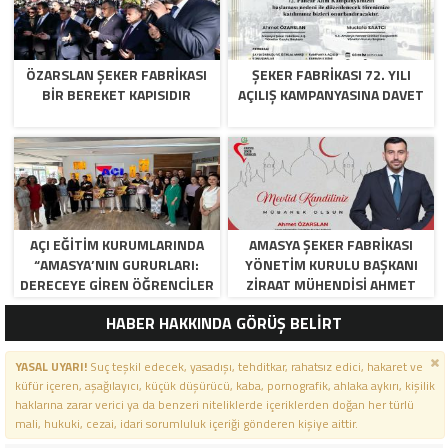
ÖZARSLAN ŞEKER FABRİKASI
ŞEKER FABRİKASI 72. YILI
BİR BEREKET KAPISIDIR
AÇILIŞ KAMPANYASINA DAVET
AÇI EĞİTİM KURUMLARINDA
AMASYA ŞEKER FABRIKASI
“AMASYA’NIN GURURLARI:
YÖNETIM KURULU BAŞKANI
DERECEYE GIREN ÖĞRENCILER
ZIRAAT MÜHENDISI AHMET
İÇIN ANLAMLI TÖREN”
ÖZARSLAN’IN MEVLID KANDILI
HABER HAKKINDA GÖRÜŞ BELİRT
MESAJI
YASAL UYARI!
Suç teşkil edecek, yasadışı, tehditkar, rahatsız edici, hakaret ve
küfür içeren, aşağılayıcı, küçük düşürücü, kaba, pornografik, ahlaka aykırı, kişilik
haklarına zarar verici ya da benzeri niteliklerde içeriklerden doğan her türlü
mali, hukuki, cezai, idari sorumluluk içeriği gönderen kişiye aittir.