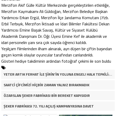
Merzifon Akif Gülle Kültür Merkezinde gerçekleştirilen etkinliğe,
Merzifon Kaymakamı Ali Güldoğan, Merzifon Belediye Başkan
Yardımcısı Erkan Ergül, Merzifon İlçe Jandarma Komutanı J.Yzb.
Erbil Terbıyık, Merzifon İktisadi ve İdari Bilimler Fakültesi Dekan
Yardımcısı Emine Başak Savaş, Kültür ve Siyaset Kulübü
Akademik Danışmanı Dr. Öğr. Üyesi Emine Kef ile akademik ve
idari personelin yanı sıra çok sayıda öğrenci katıldı.
Yeşilçam filmlerinden ilham alınarak, ayrı düşen bir çiftin başından
geçen komik olaylar oyuncular tarafından canlandırıldı.
Gösteri hediye takdiminin ardından fotoğraf çekimi ile son buldu
YETER ARTIK FERHAT İLE ŞİRİN’İN YOLUNA ENGEL! HALK TEPKİLİ: “YOLU KAPATMAK ÇÖZÜM DEĞİL, GÖREVİNİ YAP!”
SAATCİ ÇİFCİMİZİ HİÇBİR ZAMAN YALNIZ BIRAKMADIK
ÖZARSLAN ŞEKER FABRİKASI BİR BEREKET KAPISIDIR
ŞEKER FABRİKASI 72. YILI AÇILIŞ KAMPANYASINA DAVET