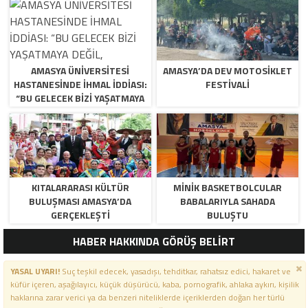
AMASYA ÜNİVERSİTESİ
AMASYA’DA DEV MOTOSIKLET
HASTANESİNDE İHMAL İDDİASI:
FESTIVALI
“BU GELECEK BİZİ YAŞATMAYA
DEĞİL, ÖLDÜRMEYE GELİYOR!”
KITALARARASI KÜLTÜR
MINIK BASKETBOLCULAR
BULUŞMASI AMASYA’DA
BABALARIYLA SAHADA
GERÇEKLEŞTI
BULUŞTU
HABER HAKKINDA GÖRÜŞ BELİRT
YASAL UYARI!
Suç teşkil edecek, yasadışı, tehditkar, rahatsız edici, hakaret ve
küfür içeren, aşağılayıcı, küçük düşürücü, kaba, pornografik, ahlaka aykırı, kişilik
haklarına zarar verici ya da benzeri niteliklerde içeriklerden doğan her türlü