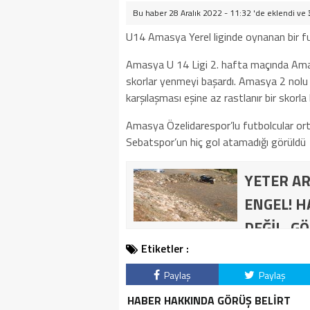
Bu haber 28 Aralık 2022 - 11:32 'de eklendi ve
U14 Amasya Yerel liginde oynanan bir fu
Amasya U 14 Ligi 2. hafta maçında
Amas
skorlar yenmeyi başardı. Amasya 2 nolu 
karşılaşması eşine az rastlanır bir skorla b
Amasya Özelidarespor’lu futbolcular ort
Sebatspor’un hiç gol atamadığı görüldü
YETER AR
ENGEL! H
DEĞİL, GÖ
Etiketler :
Paylaş
Paylaş
HABER HAKKINDA GÖRÜŞ BELİRT