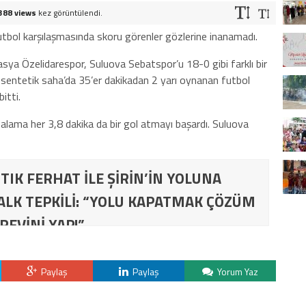
388 views
kez görüntülendi.
tbol karşılaşmasında skoru görenler gözlerine inanamadı.
ya Özelidarespor, Suluova Sebatspor’u 18-0 gibi farklı bir
sentetik saha’da 35’er dakikadan 2 yarı oynanan futbol
itti.
alama her 3,8 dakika da bir gol atmayı başardı. Suluova
TIK FERHAT İLE ŞİRİN’İN YOLUNA
ALK TEPKİLİ: “YOLU KAPATMAK ÇÖZÜM
REVİNİ YAP!”
Paylaş
Paylaş
Yorum Yaz