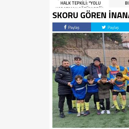
HALK TEPKİLİ: “YOLU
B
KAPATMAK ÇÖZÜM DEĞİL,
SKORU GÖREN İNAN
GÖREVİNİ YAP!”
Paylaş
Paylaş