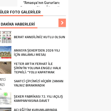
“Amasya’nın Gururları:
Ziraat Mühendisi Ahmet
Dereceye Giren Öğrenciler
ÖZARSLAN’ın Mevlid
ÜLER FOTO GALERİLER
İçin Anlamlı Tören”
Kandili Mesajı
 DAKİKA HABERLERİ
BERAT KANDİLİNİZ KUTLU OLSUN
AMASYA ŞEKER’DEN 2026 YILI
İÇİN ANLAMLI MESAJ
YETER ARTIK FERHAT İLE
ŞİRİN’İN YOLUNA ENGEL! HALK
TEPKİLİ: “YOLU KAPATMAK
ÇÖZÜM DEĞİL, GÖREVİNİ YAP!”
SAATCİ ÇİFCİMİZİ HİÇBİR ZAMAN
YALNIZ BIRAKMADIK
ŞEKER FABRİKASI 72. YILI AÇILIŞ
KAMPANYASINA DAVET
AÇI EĞİTİM KURUMLARINDA