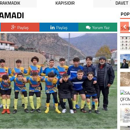
IRAKMADIK
KAPISIDIR
DAVET
AMADI
POP
Paylaş
Paylaş
Yorum Yaz
SON