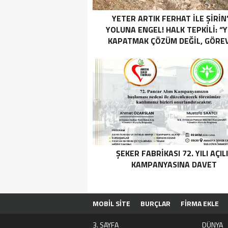
YETER ARTIK FERHAT İLE ŞİRİN
YOLUNA ENGEL! HALK TEPKİLİ: “
KAPATMAK ÇÖZÜM DEĞİL, GÖREV
YAP!”
ŞEKER FABRİKASI 72. YILI AÇIL
KAMPANYASINA DAVET
MOBİL SİTE
BURÇLAR
FİRMA EKLE
3. SAYFA
DÜNYA