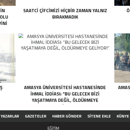
’İN
SAATCİ ÇİFCİMİZİ HİÇBİR ZAMAN YALNIZ
Ö
YOLU
BIRAKMADIK
İNİ
IŞ
AMASYA ÜNİVERSİTESİ HASTANESİNDE
AMAS
İHMAL İDDİASI: “BU GELECEK BİZİ
YAŞATMAYA DEĞİL, ÖLDÜRMEYE
GELİYOR!”
YAZARLAR
GAZETELER
HABER GÖNDER
SİTENE EKLE
KÜNYE
EĞİTİM