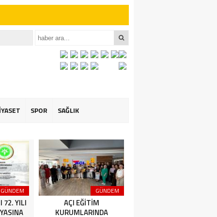
iler İçin Anlamlı
et ÖZARSLAN’ın
İYASET
SPOR
SAĞLIK
GÜNDEM
GÜNDEM
GÜNDEM
72. YILI
AÇI EĞİTİM
Amasya Şeker Fabrikası
YASINA
KURUMLARINDA
Yönetim Kurulu Başkanı