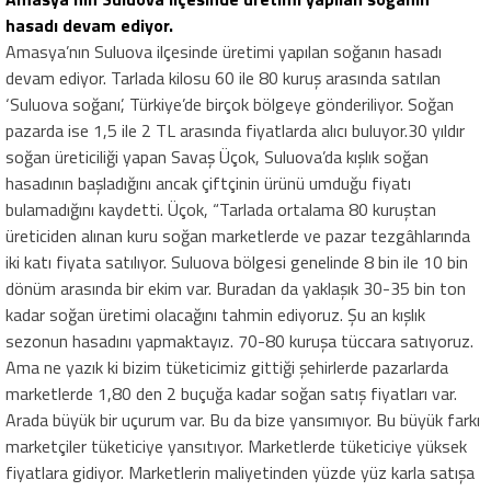
hasadı devam ediyor.
Amasya’nın Suluova ilçesinde üretimi yapılan soğanın hasadı
devam ediyor. Tarlada kilosu 60 ile 80 kuruş arasında satılan
‘Suluova soğanı’, Türkiye’de birçok bölgeye gönderiliyor. Soğan
pazarda ise 1,5 ile 2 TL arasında fiyatlarda alıcı buluyor.30 yıldır
soğan üreticiliği yapan Savaş Üçok, Suluova’da kışlık soğan
hasadının başladığını ancak çiftçinin ürünü umduğu fiyatı
bulamadığını kaydetti. Üçok, “Tarlada ortalama 80 kuruştan
üreticiden alınan kuru soğan marketlerde ve pazar tezgâhlarında
iki katı fiyata satılıyor. Suluova bölgesi genelinde 8 bin ile 10 bin
dönüm arasında bir ekim var. Buradan da yaklaşık 30-35 bin ton
kadar soğan üretimi olacağını tahmin ediyoruz. Şu an kışlık
sezonun hasadını yapmaktayız. 70-80 kuruşa tüccara satıyoruz.
Ama ne yazık ki bizim tüketicimiz gittiği şehirlerde pazarlarda
marketlerde 1,80 den 2 buçuğa kadar soğan satış fiyatları var.
Arada büyük bir uçurum var. Bu da bize yansımıyor. Bu büyük farkı
marketçiler tüketiciye yansıtıyor. Marketlerde tüketiciye yüksek
fiyatlara gidiyor. Marketlerin maliyetinden yüzde yüz karla satışa