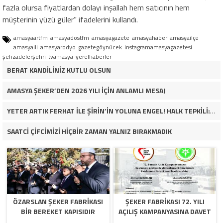
fazla olursa fiyatlardan dolayı inşallah hem satıcının hem
müşterinin yüzü güler” ifadelerini kullandı.
amasyaartfm
amasyadostfm
amasyagazete
amasyahaber
amasyailçe
amasyaili
amasyarodyo
gazetegöynücek
instagramamasyagazetesi
şehzadelerşehri
tvamasya
yerelhaberler
BERAT KANDİLİNİZ KUTLU OLSUN
AMASYA ŞEKER’DEN 2026 YILI İÇİN ANLAMLI MESAJ
YETER ARTIK FERHAT İLE ŞİRİN’İN YOLUNA ENGEL! HALK TEPKİLİ: “YOLU KAPATMAK ÇÖZÜM DEĞİL, GÖREVİNİ YAP!”
SAATCİ ÇİFCİMİZİ HİÇBİR ZAMAN YALNIZ BIRAKMADIK
ÖZARSLAN ŞEKER FABRİKASI
ŞEKER FABRİKASI 72. YILI
BİR BEREKET KAPISIDIR
AÇILIŞ KAMPANYASINA DAVET