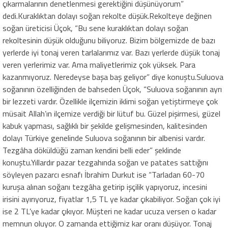
çıkarmalarının denetlenmesi gerektiğini düşünüyorum”
dedi.Kuraklıktan dolayı soğan rekolte düşük.Rekolteye değinen
soğan üreticisi Üçok, “Bu sene kuraklıktan dolayı soğan
rekoltesinin düşük olduğunu biliyoruz. Bizim bölgemizde de bazı
yerlerde iyi tonaj veren tarlalarımız var. Bazı yerlerde düşük tonaj
veren yerlerimiz var. Ama maliyetlerimiz çok yüksek. Para
kazanmıyoruz. Neredeyse başa baş geliyor” diye konuştu.Suluova
soğanının özelliğinden de bahseden Üçok, “Suluova soğanının ayrı
bir lezzeti vardır. Özellikle ilçemizin iklimi soğan yetiştirmeye çok
müsait Allah’ın ilçemize verdiği bir lütuf bu. Güzel pişirmesi, güzel
kabuk yapması, sağlıklı bir şekilde gelişmesinden, kalitesinden
dolayı Türkiye genelinde Suluova soğanının bir albenisi vardır.
Tezgâha döküldüğü zaman kendini belli eder” şeklinde
konuştu.Yıllardır pazar tezgahında soğan ve patates sattığını
söyleyen pazarcı esnafı İbrahim Durkut ise “Tarladan 60-70
kuruşa alınan soğanı tezgâha getirip işçilik yapıyoruz, incesini
irisini ayırıyoruz, fiyatlar 1,5 TL ye kadar çıkabiliyor. Soğan çok iyi
ise 2 TL’ye kadar çıkıyor. Müşteri ne kadar ucuza versen o kadar
memnun oluyor. O zamanda ettiğimiz kar oranı düşüyor. Tonaj