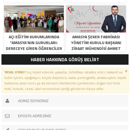
AÇI EĞİTİM KURUMLARINDA
AMASYA ŞEKER FABRIKASI
“AMASYA’NIN GURURLARI:
YÖNETIM KURULU BAŞKANI
DERECEYE GIREN ÖĞRENCILER
ZIRAAT MÜHENDISI AHMET
İÇIN ANLAMLI TÖREN”
ÖZARSLAN’IN MEVLID KANDILI
HABER HAKKINDA GÖRÜŞ BELİRT
MESAJI
YASAL UYARI!
Suç teşkil edecek, yasadışı, tehditkar, rahatsız edici, hakaret ve
küfür içeren, aşağılayıcı, küçük düşürücü, kaba, pornografik, ahlaka aykırı, kişilik
haklarına zarar verici ya da benzeri niteliklerde içeriklerden doğan her türlü
mali, hukuki, cezai, idari sorumluluk içeriği gönderen kişiye aittir.