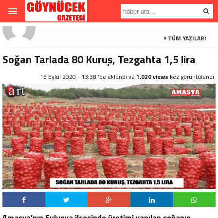
TÜM YAZILARI
Soğan Tarlada 80 Kuruş, Tezgahta 1,5 lira
15 Eylül 2020 - 13:38 'de eklendi ve
1.020 views
kez görüntülendi.
Amasya’nın Suluova ilçesinde üretimi yapılan soğanın