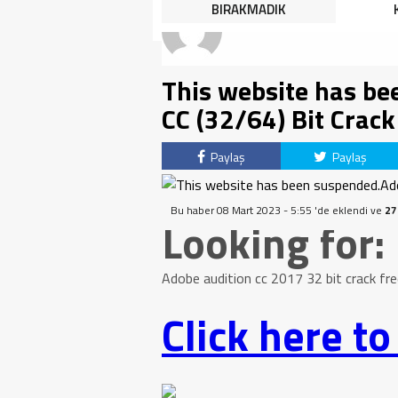
HALK TEPKİLİ: “YOLU
BIRAKMADIK
KAPATMAK ÇÖZÜM DEĞİL,
GÖREVİNİ YAP!”
This website has be
CC (32/64) Bit Crac
Paylaş
Paylaş
Bu haber 08 Mart 2023 - 5:55 'de eklendi ve
27
Looking for:
Adobe audition cc 2017 32 bit crack fr
Click here t