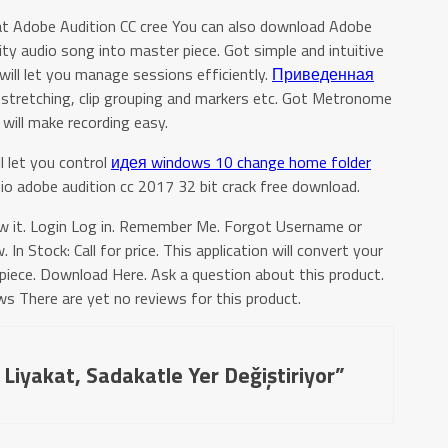
at Adobe Audition CC cree You can also download Adobe
ity audio song into master piece. Got simple and intuitive
ill let you manage sessions efficiently.
Приведенная
ip stretching, clip grouping and markers etc. Got Metronome
 will make recording easy.
 let you control
идея windows 10 change home folder
io adobe audition cc 2017 32 bit crack free download.
ew it. Login Log in. Remember Me. Forgot Username or
 Stock: Call for price. This application will convert your
piece. Download Here. Ask a question about this product.
s There are yet no reviews for this product.
 Liyakat, Sadakatle Yer Değiştiriyor”