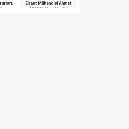
urları:
Ziraat Mühendisi Ahmet
ğrenciler
ÖZARSLAN’ın Mevlid
Tören”
Kandili Mesajı