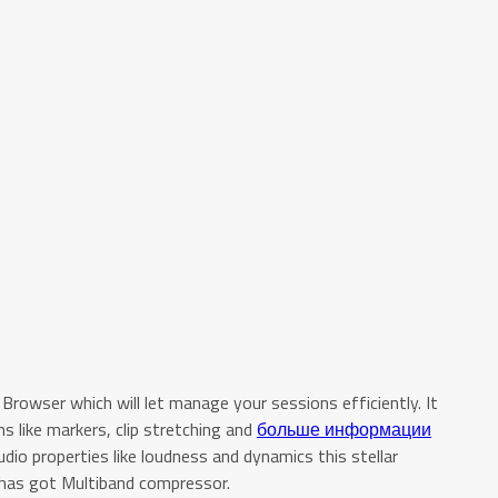
Browser which will let manage your sessions efficiently. It
ns like markers, clip stretching and
больше информации
udio properties like loudness and dynamics this stellar
 has got Multiband compressor.