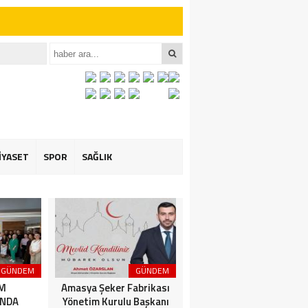
iler İçin Anlamlı
et ÖZARSLAN’ın
İYASET
SPOR
SAĞLIK
GÜNDEM
GÜNDEM
3. SAYFA
İM
Amasya Şeker Fabrikası
Amasya’da Dev
NDA
Yönetim Kurulu Başkanı
Motosiklet Festivali