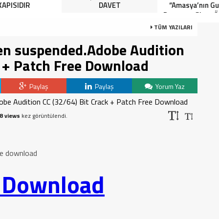
KAPISIDIR
DAVET
“Amasya’nın Gur
Dereceye Giren Ö
İçin Anlamlı 
TÜM YAZILARI
en suspended.Adobe Audition
k + Patch Free Download
Paylaş
Paylaş
Yorum Yaz
8 views
kez görüntülendi.
ee download
o Download