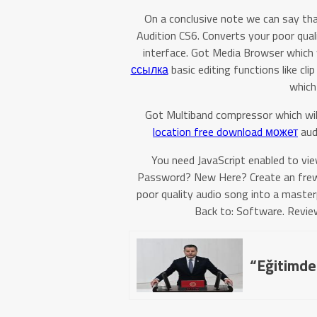
On a conclusive note we can say th
Audition CS6. Converts your poor qual
interface. Got Media Browser which w
ссылка
basic editing functions like cl
which
Got Multiband compressor which will
location free download может
aud
You need JavaScript enabled to vi
Password? New Here? Create an frew. In
poor quality audio song into a master
Back to: Software. Review
“Eğitimde