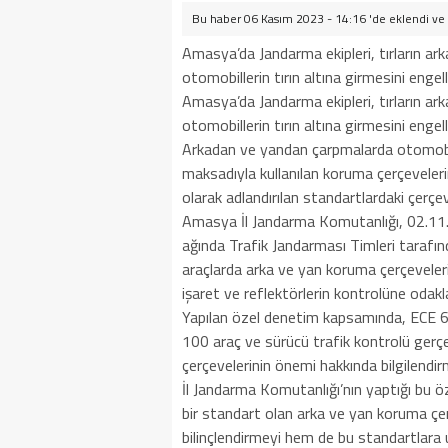
Bu haber 06 Kasım 2023 - 14:16 'de eklendi ve
Amasya’da Jandarma ekipleri, tırların ar
otomobillerin tırın altına girmesini enge
Amasya’da Jandarma ekipleri, tırların ar
otomobillerin tırın altına girmesini enge
Arkadan ve yandan çarpmalarda otomobil 
maksadıyla kullanılan koruma çerçeveler
olarak adlandırılan standartlardaki çerçe
Amasya İl Jandarma Komutanlığı, 02.11.
ağında Trafik Jandarması Timleri tarafın
araçlarda arka ve yan koruma çerçeveleri
işaret ve reflektörlerin kontrolüne odakl
Yapılan özel denetim kapsamında, ECE 69
100 araç ve sürücü trafik kontrolü gerçe
çerçevelerinin önemi hakkında bilgilendir
İl Jandarma Komutanlığı’nın yaptığı bu ö
bir standart olan arka ve yan koruma çerç
bilinçlendirmeyi hem de bu standartlar