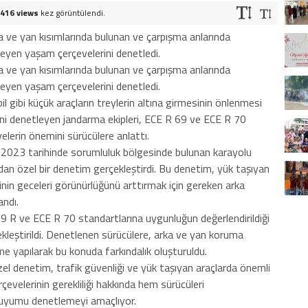
416 views
kez görüntülendi.
ka ve yan kısımlarında bulunan ve çarpışma anlarında
lleyen yaşam çerçevelerini denetledi.
ka ve yan kısımlarında bulunan ve çarpışma anlarında
lleyen yaşam çerçevelerini denetledi.
gibi küçük araçların treylerin altına girmesinin önlenmesi
ini denetleyen jandarma ekipleri, ECE R 69 ve ECE R 70
velerin önemini sürücülere anlattı.
2023 tarihinde sorumluluk bölgesinde bulunan karayolu
dan özel bir denetim gerçekleştirdi. Bu denetim, yük taşıyan
nin geceleri görünürlüğünü arttırmak için gereken arka
andı.
 R ve ECE R 70 standartlarına uygunluğun değerlendirildiği
kleştirildi. Denetlenen sürücülere, arka ve yan koruma
me yapılarak bu konuda farkındalık oluşturuldu.
zel denetim, trafik güvenliği ve yük taşıyan araçlarda önemli
evelerinin gerekliliği hakkında hem sürücüleri
a uyumu denetlemeyi amaçlıyor.