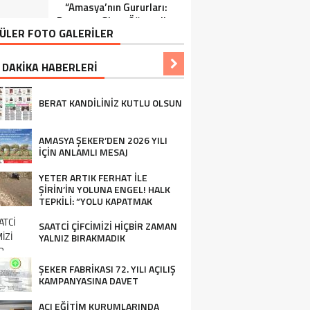
“Amasya’nın Gururları:
Ziraat Mühendisi Ahmet
Dereceye Giren Öğrenciler
ÖZARSLAN’ın Mevlid
ÜLER FOTO GALERİLER
İçin Anlamlı Tören”
Kandili Mesajı
 DAKİKA HABERLERİ
BERAT KANDİLİNİZ KUTLU OLSUN
AMASYA ŞEKER’DEN 2026 YILI
İÇİN ANLAMLI MESAJ
YETER ARTIK FERHAT İLE
ŞİRİN’İN YOLUNA ENGEL! HALK
TEPKİLİ: “YOLU KAPATMAK
ÇÖZÜM DEĞİL, GÖREVİNİ YAP!”
SAATCİ ÇİFCİMİZİ HİÇBİR ZAMAN
YALNIZ BIRAKMADIK
ŞEKER FABRİKASI 72. YILI AÇILIŞ
KAMPANYASINA DAVET
AÇI EĞİTİM KURUMLARINDA