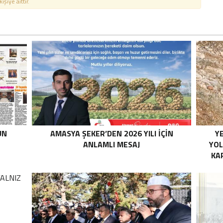
şiye aittir.
UN
AMASYA ŞEKER’DEN 2026 YILI İÇİN
YE
ANLAMLI MESAJ
YOL
KA