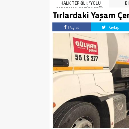
HALK TEPKİLİ: “YOLU
B
KAPATMAK ÇÖZÜM DEĞİL,
Tırlardaki Yaşam Çer
GÖREVİNİ YAP!”
Paylaş
Paylaş