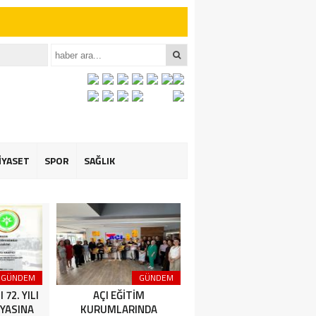
iler İçin Anlamlı
et ÖZARSLAN’ın
İYASET
SPOR
SAĞLIK
GÜNDEM
GÜNDEM
GÜNDEM
72. YILI
AÇI EĞİTİM
Amasya Şeker Fabrikası
YASINA
KURUMLARINDA
Yönetim Kurulu Başkanı