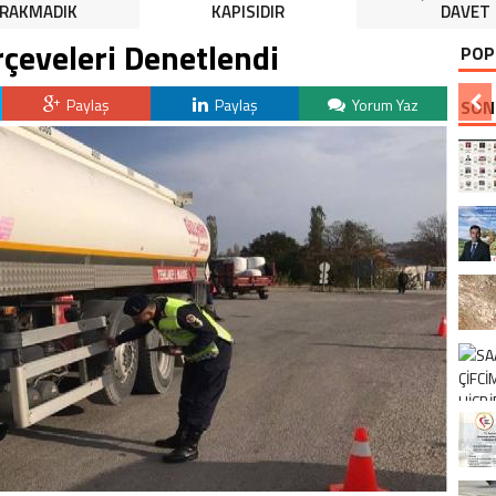
IRAKMADIK
KAPISIDIR
DAVET
çeveleri Denetlendi
POP
Paylaş
Paylaş
Yorum Yaz
SON