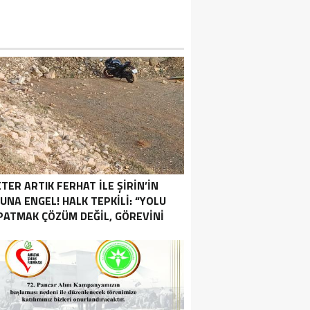
TER ARTIK FERHAT İLE ŞİRİN’İN
UNA ENGEL! HALK TEPKİLİ: “YOLU
PATMAK ÇÖZÜM DEĞİL, GÖREVİNİ
YAP!”