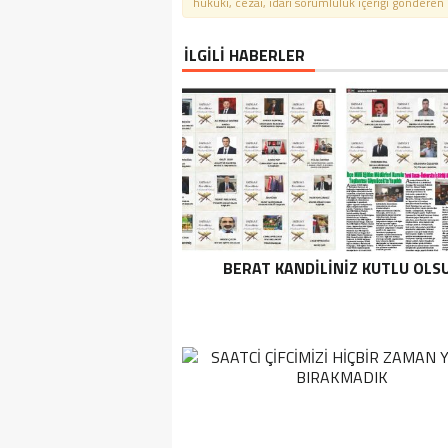
hukuki, cezai, idari sorumluluk içeriği gönderen ki
İLGİLİ HABERLER
BERAT KANDİLİNİZ KUTLU OLS