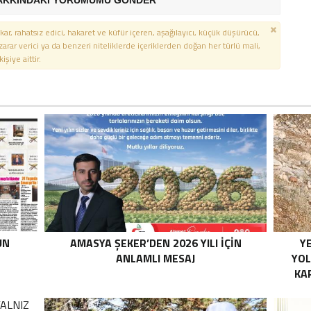
AKKINDAKİ YORUMUMU GÖNDER
kar, rahatsız edici, hakaret ve küfür içeren, aşağılayıcı, küçük düşürücü,
 zarar verici ya da benzeri niteliklerde içeriklerden doğan her türlü mali,
şiye aittir.
UN
AMASYA ŞEKER’DEN 2026 YILI İÇİN
YE
ANLAMLI MESAJ
YOL
KA