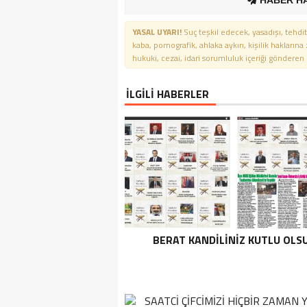
HABER H
YASAL UYARI!
Suç teşkil edecek, yasadışı, tehdit
kaba, pornografik, ahlaka aykırı, kişilik haklarına
hukuki, cezai, idari sorumluluk içeriği gönderen ki
İLGİLİ HABERLER
BERAT KANDİLİNİZ KUTLU OLS