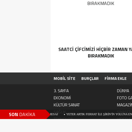
SAATCİ ÇİFCİMİZİ HİÇBİR ZAMAN Y
BIRAKMADIK
MOBİL SİTE
BURÇLAR
FİRMA EKLE
3. SAYFA
DÜNYA
EKONOMİ
FOTO GA
KÜLTÜR SANAT
MAGAZİ
SAĞLIK
SİYASET
SON
DAKİKA
6 YILI İÇİN ANLAMLI MESAJ
YETER ARTIK FERHAT İLE ŞİRİN’İN YOLUNA ENGEL! HALK 
TEKNOLOJİ
VIDEO G