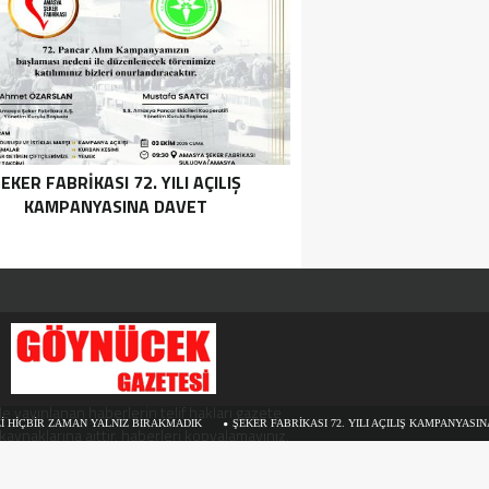
EKER FABRİKASI 72. YILI AÇILIŞ
KAMPANYASINA DAVET
e yayınlanan haberlerin telif hakları gazete
AMAN YALNIZ BIRAKMADIK
ŞEKER FABRİKASI 72. YILI AÇILIŞ KAMPANYASINA DAVET
kaynaklarına aittir, haberleri kopyalamayınız.