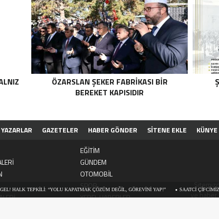
ALNIZ
ÖZARSLAN ŞEKER FABRİKASI BİR
Ş
BEREKET KAPISIDIR
YAZARLAR
GAZETELER
HABER GÖNDER
SİTENE EKLE
KÜNYE
EĞİTİM
LERİ
GÜNDEM
N
OTOMOBİL
Sitemizd
SPOR
TEPKİLİ: “YOLU KAPATMAK ÇÖZÜM DEĞİL, GÖREVİNİ YAP!”
SAATCİ ÇİFCİMİZİ HİÇBİR Z
ve haber 
ALERİ
YEREL HABERLER