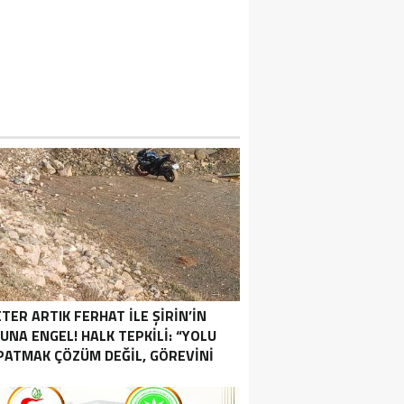
TER ARTIK FERHAT İLE ŞİRİN’İN
UNA ENGEL! HALK TEPKİLİ: “YOLU
PATMAK ÇÖZÜM DEĞİL, GÖREVİNİ
YAP!”