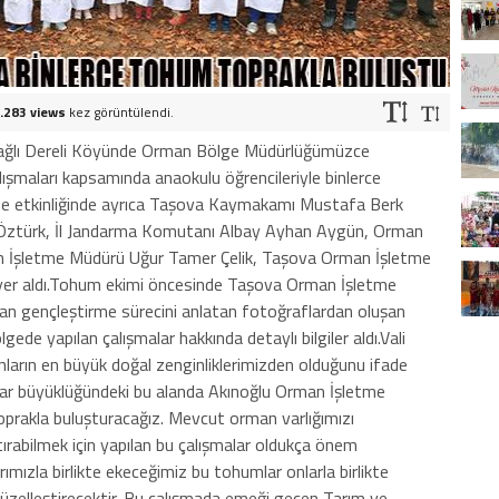
.283 views
kez görüntülendi.
bağlı Dereli Köyünde Orman Bölge Müdürlüğümüzce
lışmaları kapsamında anaokulu öğrencileriyle binlerce
e etkinliğinde ayrıca Taşova Kaymakamı Mustafa Berk
 Öztürk, İl Jandarma Komutanı Albay Ayhan Aygün, Orman
 İşletme Müdürü Uğur Tamer Çelik, Taşova Orman İşletme
er aldı.Tohum ekimi öncesinde Taşova Orman İşletme
an gençleştirme sürecini anlatan fotoğraflardan oluşan
gede yapılan çalışmalar hakkında detaylı bilgiler aldı.Vali
ların en büyük doğal zenginliklerimizden olduğunu ifade
tar büyüklüğündeki bu alanda Akınoğlu Orman İşletme
toprakla buluşturacağız. Mevcut orman varlığımızı
ırabilmek için yapılan bu çalışmalar oldukça önem
ımızla birlikte ekeceğimiz bu tohumlar onlarla birlikte
üzelleştirecektir. Bu çalışmada emeği geçen Tarım ve