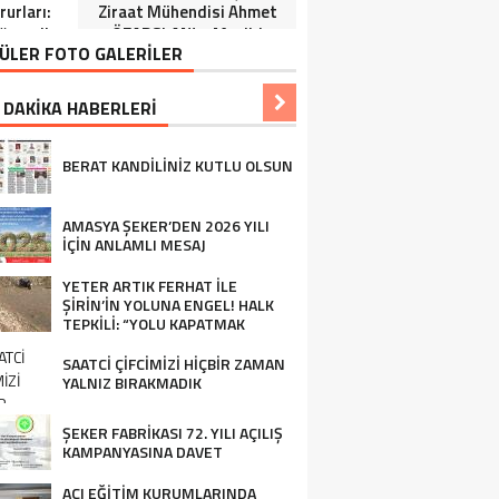
urları:
Ziraat Mühendisi Ahmet
ğrenciler
ÖZARSLAN’ın Mevlid
ÜLER FOTO GALERİLER
Tören”
Kandili Mesajı
 DAKİKA HABERLERİ
BERAT KANDİLİNİZ KUTLU OLSUN
AMASYA ŞEKER’DEN 2026 YILI
İÇİN ANLAMLI MESAJ
YETER ARTIK FERHAT İLE
ŞİRİN’İN YOLUNA ENGEL! HALK
TEPKİLİ: “YOLU KAPATMAK
ÇÖZÜM DEĞİL, GÖREVİNİ YAP!”
SAATCİ ÇİFCİMİZİ HİÇBİR ZAMAN
YALNIZ BIRAKMADIK
ŞEKER FABRİKASI 72. YILI AÇILIŞ
KAMPANYASINA DAVET
AÇI EĞİTİM KURUMLARINDA