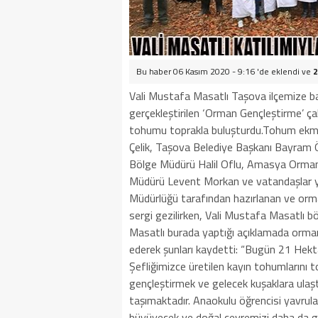
Bu haber 06 Kasım 2020 - 9:16 'de eklendi ve
2
Vali Mustafa Masatlı Taşova ilçemize 
gerçekleştirilen ‘Orman Gençleştirme’ ça
tohumu toprakla buluşturdu.Tohum ekm
Çelik, Taşova Belediye Başkanı Bayram
Bölge Müdürü Halil Oflu, Amasya Orman
Müdürü Levent Morkan ve vatandaşlar y
Müdürlüğü tarafından hazırlanan ve orm
sergi gezilirken, Vali Mustafa Masatlı böl
Masatlı burada yaptığı açıklamada orman
ederek şunları kaydetti: “Bugün 21 Hek
Şefliğimizce üretilen kayın tohumlarını 
gençleştirmek ve gelecek kuşaklara ulaşt
taşımaktadır. Anaokulu öğrencisi yavrular
büyüyecek ve doğal çevremizi daha da g