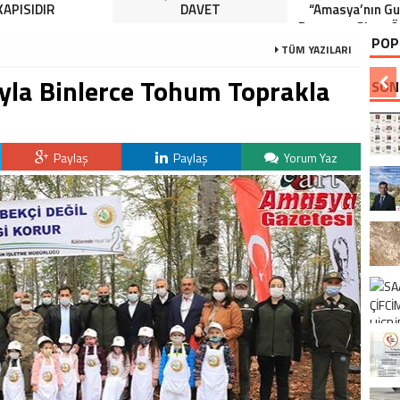
KAPISIDIR
DAVET
“Amasya’nın Gur
Dereceye Giren Ö
POP
İçin Anlamlı 
TÜM YAZILARI
ıyla Binlerce Tohum Toprakla
SON
Paylaş
Paylaş
Yorum Yaz