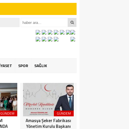
iler İçin Anlamlı
et ÖZARSLAN’ın
İYASET
SPOR
SAĞLIK
GÜNDEM
GÜNDEM
3. SAYFA
İM
Amasya Şeker Fabrikası
Amasya’da Dev
NDA
Yönetim Kurulu Başkanı
Motosiklet Festivali