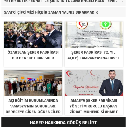
YETER ARTIK FERHAT İLE ŞİRİN’İN YOLUNA ENGEL! HALK TEPKİLİ: “YOLU KAPATMAK ÇÖZÜM DEĞİL, GÖREVİNİ YAP!”
SAATCİ ÇİFCİMİZİ HİÇBİR ZAMAN YALNIZ BIRAKMADIK
ÖZARSLAN ŞEKER FABRİKASI
ŞEKER FABRİKASI 72. YILI
BİR BEREKET KAPISIDIR
AÇILIŞ KAMPANYASINA DAVET
AÇI EĞİTİM KURUMLARINDA
AMASYA ŞEKER FABRIKASI
“AMASYA’NIN GURURLARI:
YÖNETIM KURULU BAŞKANI
DERECEYE GIREN ÖĞRENCILER
ZIRAAT MÜHENDISI AHMET
İÇIN ANLAMLI TÖREN”
ÖZARSLAN’IN MEVLID KANDILI
HABER HAKKINDA GÖRÜŞ BELİRT
MESAJI