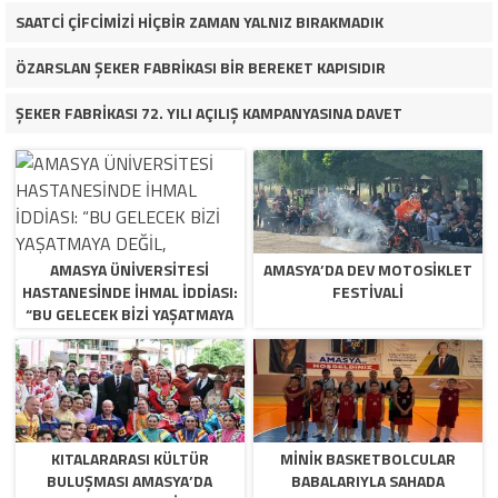
SAATCİ ÇİFCİMİZİ HİÇBİR ZAMAN YALNIZ BIRAKMADIK
ÖZARSLAN ŞEKER FABRİKASI BİR BEREKET KAPISIDIR
ŞEKER FABRİKASI 72. YILI AÇILIŞ KAMPANYASINA DAVET
AMASYA ÜNİVERSİTESİ
AMASYA’DA DEV MOTOSIKLET
HASTANESİNDE İHMAL İDDİASI:
FESTIVALI
“BU GELECEK BİZİ YAŞATMAYA
DEĞİL, ÖLDÜRMEYE GELİYOR!”
KITALARARASI KÜLTÜR
MINIK BASKETBOLCULAR
BULUŞMASI AMASYA’DA
BABALARIYLA SAHADA