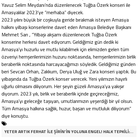
Yavuz Selim Meydanı’nda düzenlenecek Tuğba Özerk konseri ile
Amasyalılar 2023’ye “merhaba” diyecek.
2023 yılını büyük bir coşkuyla geride bırakmak isteyen Amasya
halkını yılbaşı konserlerine davet eden Amasya Belediye Başkanı
Mehmet Sarı , “Yılbaşı akşamı düzenlenecek Tuğba Özerk
konserine herkesi davet ediyorum. Geldiğimiz gün dedik ki
Amasya’yı huzurlu ve mutlu kılabilmek için elimizden gelen tüm
özveriyi hemşerilerimizin huzuru noktasında, hemşerilerimizin birlik
beraberlik noktasında harcayacağımızı söyledik. Geldiğimiz günden
beri Sevcan Orhan, Zakkum, Derya Uluğ ve Zara konseri yaptık. Bu
yılbaşında da Tuğba Özerk konser verecek. Yeni yılımızın hayırlı
uğurlu olmasını diliyorum. Her şeyin güzeli Amasya’ya yakışır
diyorum. 2023 yılı, birlik ve beraberlik içinde geçireceğimiz,
Amasya’yı geleceğe taşıyan, umutlarımızın yeşerdiği bir yıl olsun.
Tüm Amasya halkına sağlık, huzur, başarı ve mutluluk diliyorum”
diye konuştu.
YETER ARTIK FERHAT İLE ŞİRİN’İN YOLUNA ENGEL! HALK TEPKİLİ: “YOLU KAPATMAK ÇÖZÜM DEĞİL, GÖREVİNİ YAP!”