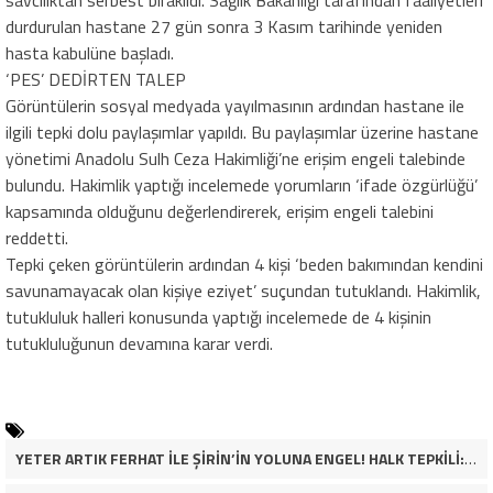
durdurulan hastane 27 gün sonra 3 Kasım tarihinde yeniden
hasta kabulüne başladı.
‘PES’ DEDİRTEN TALEP
Görüntülerin sosyal medyada yayılmasının ardından hastane ile
ilgili tepki dolu paylaşımlar yapıldı. Bu paylaşımlar üzerine hastane
yönetimi Anadolu Sulh Ceza Hakimliği’ne erişim engeli talebinde
bulundu. Hakimlik yaptığı incelemede yorumların ‘ifade özgürlüğü’
kapsamında olduğunu değerlendirerek, erişim engeli talebini
reddetti.
Tepki çeken görüntülerin ardından 4 kişi ‘beden bakımından kendini
savunamayacak olan kişiye eziyet’ suçundan tutuklandı. Hakimlik,
tutukluluk halleri konusunda yaptığı incelemede de 4 kişinin
tutukluluğunun devamına karar verdi.
YETER ARTIK FERHAT İLE ŞİRİN’İN YOLUNA ENGEL! HALK TEPKİLİ: “YOLU KAPATMAK ÇÖZÜM DEĞİL, GÖREVİNİ YAP!”