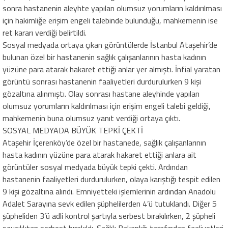
sonra hastanenin aleyhte yapılan olumsuz yorumların kaldırılması
için hakimliğe erişim engeli talebinde bulunduğu, mahkemenin ise
ret kararı verdiği belirtildi.
Sosyal medyada ortaya çıkan görüntülerde İstanbul Ataşehir’de
bulunan özel bir hastanenin sağlık çalışanlarının hasta kadının
yüzüne para atarak hakaret ettiği anlar yer almıştı. İnfial yaratan
görüntü sonrası hastanenin faaliyetleri durdurulurken 9 kişi
gözaltına alınmıştı. Olay sonrası hastane aleyhinde yapılan
olumsuz yorumların kaldırılması için erişim engeli talebi geldiği,
mahkemenin buna olumsuz yanıt verdiği ortaya çıktı.
SOSYAL MEDYADA BÜYÜK TEPKİ ÇEKTİ
Ataşehir İçerenköy’de özel bir hastanede, sağlık çalışanlarının
hasta kadının yüzüne para atarak hakaret ettiği anlara ait
görüntüler sosyal medyada büyük tepki çekti. Ardından
hastanenin faaliyetleri durdurulurken, olaya karıştığı tespit edilen
9 kişi gözaltına alındı. Emniyetteki işlemlerinin ardından Anadolu
Adalet Sarayına sevk edilen şüphelilerden 4’ü tutuklandı. Diğer 5
şüpheliden 3’ü adli kontrol şartıyla serbest bırakılırken, 2 şüpheli
savcılıktan serbest bırakıldı. Sağlık Bakanlığı tarafından faaliyetleri