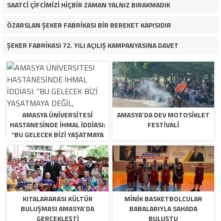
SAATCİ ÇİFCİMİZİ HİÇBİR ZAMAN YALNIZ BIRAKMADIK
ÖZARSLAN ŞEKER FABRİKASI BİR BEREKET KAPISIDIR
ŞEKER FABRİKASI 72. YILI AÇILIŞ KAMPANYASINA DAVET
AMASYA ÜNİVERSİTESİ
AMASYA’DA DEV MOTOSIKLET
HASTANESİNDE İHMAL İDDİASI:
FESTIVALI
“BU GELECEK BİZİ YAŞATMAYA
DEĞİL, ÖLDÜRMEYE GELİYOR!”
KITALARARASI KÜLTÜR
MINIK BASKETBOLCULAR
BULUŞMASI AMASYA’DA
BABALARIYLA SAHADA
GERÇEKLEŞTI
BULUŞTU