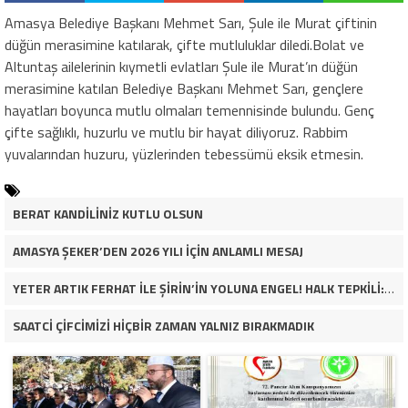
Amasya Belediye Başkanı Mehmet Sarı, Şule ile Murat çiftinin
düğün merasimine katılarak, çifte mutluluklar diledi.Bolat ve
Altuntaş ailelerinin kıymetli evlatları Şule ile Murat’ın düğün
merasimine katılan Belediye Başkanı Mehmet Sarı, gençlere
hayatları boyunca mutlu olmaları temennisinde bulundu. Genç
çifte sağlıklı, huzurlu ve mutlu bir hayat diliyoruz. Rabbim
yuvalarından huzuru, yüzlerinden tebessümü eksik etmesin.
BERAT KANDİLİNİZ KUTLU OLSUN
AMASYA ŞEKER’DEN 2026 YILI İÇİN ANLAMLI MESAJ
YETER ARTIK FERHAT İLE ŞİRİN’İN YOLUNA ENGEL! HALK TEPKİLİ: “YOLU KAPATMAK ÇÖZÜM DEĞİL, GÖREVİNİ YAP!”
SAATCİ ÇİFCİMİZİ HİÇBİR ZAMAN YALNIZ BIRAKMADIK