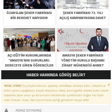
ÖZARSLAN ŞEKER FABRİKASI
ŞEKER FABRİKASI 72. YILI
BİR BEREKET KAPISIDIR
AÇILIŞ KAMPANYASINA DAVET
AÇI EĞİTİM KURUMLARINDA
AMASYA ŞEKER FABRIKASI
“AMASYA’NIN GURURLARI:
YÖNETIM KURULU BAŞKANI
DERECEYE GIREN ÖĞRENCILER
ZIRAAT MÜHENDISI AHMET
İÇIN ANLAMLI TÖREN”
ÖZARSLAN’IN MEVLID KANDILI
HABER HAKKINDA GÖRÜŞ BELİRT
MESAJI
YASAL UYARI!
Suç teşkil edecek, yasadışı, tehditkar, rahatsız edici, hakaret ve
küfür içeren, aşağılayıcı, küçük düşürücü, kaba, pornografik, ahlaka aykırı, kişilik
haklarına zarar verici ya da benzeri niteliklerde içeriklerden doğan her türlü
mali, hukuki, cezai, idari sorumluluk içeriği gönderen kişiye aittir.