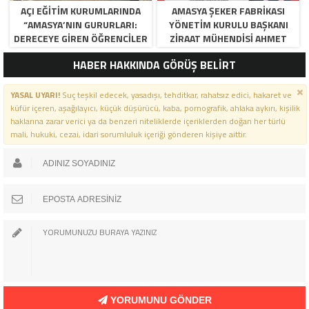
AÇI EĞİTİM KURUMLARINDA
AMASYA ŞEKER FABRIKASI
“AMASYA’NIN GURURLARI:
YÖNETIM KURULU BAŞKANI
DERECEYE GIREN ÖĞRENCILER
ZIRAAT MÜHENDISI AHMET
İÇIN ANLAMLI TÖREN”
ÖZARSLAN’IN MEVLID KANDILI
HABER HAKKINDA GÖRÜŞ BELİRT
MESAJI
YASAL UYARI!
Suç teşkil edecek, yasadışı, tehditkar, rahatsız edici, hakaret ve
küfür içeren, aşağılayıcı, küçük düşürücü, kaba, pornografik, ahlaka aykırı, kişilik
haklarına zarar verici ya da benzeri niteliklerde içeriklerden doğan her türlü
mali, hukuki, cezai, idari sorumluluk içeriği gönderen kişiye aittir.
YORUMUNU GÖNDER