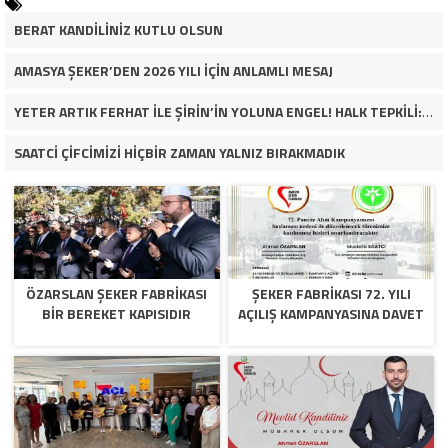
BERAT KANDİLİNİZ KUTLU OLSUN
AMASYA ŞEKER’DEN 2026 YILI İÇİN ANLAMLI MESAJ
YETER ARTIK FERHAT İLE ŞİRİN’İN YOLUNA ENGEL! HALK TEPKİLİ: “YOLU KAPATMAK ÇÖZÜM DEĞİL, GÖREVİNİ YAP!”
SAATCİ ÇİFCİMİZİ HİÇBİR ZAMAN YALNIZ BIRAKMADIK
ÖZARSLAN ŞEKER FABRİKASI
ŞEKER FABRİKASI 72. YILI
BİR BEREKET KAPISIDIR
AÇILIŞ KAMPANYASINA DAVET