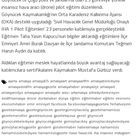
insansız hava aracı (drone) pilot eğitimi düzenlendi.
Göynücek Kaymakamlığı’nın Orta Karadeniz Kalkınma Ajansı
(OKA) destekli uyguladığı ‘Sivil Havacılık Genel Müdürlüğü Onaylı
İHA 1 Pilot Eğitimleri’ 23 personelin katılımıyla gerçekleştirildi.
Eğitmen Taha Yasin Kapucu’nun bilgiler aktardığı eğitimlere İlçe
Emniyet Amiri Burak Davşan ile İlçe Jandarma Komutanı Teğmen
Harun Aydın da katıldı.
Aldıkları eğitimin meslek hayatlarında büyük avantaj sağlayacağı
katılımcılara sertifikalarını Kaymakam Mustafa Gürbüz verdi.
ajansı
amasya
amasya05
amasyaart
amasyaartfm
amasyabelediyesi
amasyadostfm
amasyagazete
amasyahaber
amasyailçe
amasyaili
amasyarodyo
amasyaspor
amasyatv
aracı
artamasya
artradyotelevizyon
dostfmamasya
drone
düntahaber
dünya
eğitim
eğitimhaber
eğitimi
ekonomi
ekonomihaber
emir
emniyet
facebook
facebookamasyagazetesi
ferhatveşirin
gazeteamasya
gazetegöynücek
gazetegümüşhacıköy
gazetehamamözü
gazetemerzifon
gazetesuluova
gazetetaşova
genel
göynücek
göynücekbelediyesi
göynücekgazete
gümüşhacıköy
gümüşhacıköybelediyesi
gümüşhacıköygazete
gündem
gündemhaber
haberamasya
hamamözü
hamamözübelediyesi
hamamözügazete
hava
havacılık
iha
insansız
instagram