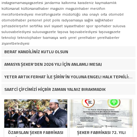
instagramamasyagazetesi
jandarma
kalkınma
karadeniz
kaymakamlık
kültürsanat
kültürsanathaber
magazin
magazinhaber
merzifon
merzifonbelediyesi
merzifongazete
müdürlüğü
oka
onaylı
orta
otomobil
otomobilhaber
personel
pilot
polis
radyoamasya
sağlık
sağlıkhaber
şehzadelerşehri
sertifika
sivil
siyaset
siyasethaber
spor
sporhaber
suluova
suluovabelediyesi
suluovagazete
taşova
taşovabelediyesi
taşovagazete
teknoloji
teknolojihaber
tvamasya
web
yerel
yerelhaber
yerelhaberler
ziyaretbelediyesi
BERAT KANDİLİNİZ KUTLU OLSUN
AMASYA ŞEKER’DEN 2026 YILI İÇİN ANLAMLI MESAJ
YETER ARTIK FERHAT İLE ŞİRİN’İN YOLUNA ENGEL! HALK TEPKİLİ: “YOLU KAPATMAK ÇÖZÜM DEĞİL, GÖREVİNİ YAP!”
SAATCİ ÇİFCİMİZİ HİÇBİR ZAMAN YALNIZ BIRAKMADIK
ÖZARSLAN ŞEKER FABRİKASI
ŞEKER FABRİKASI 72. YILI