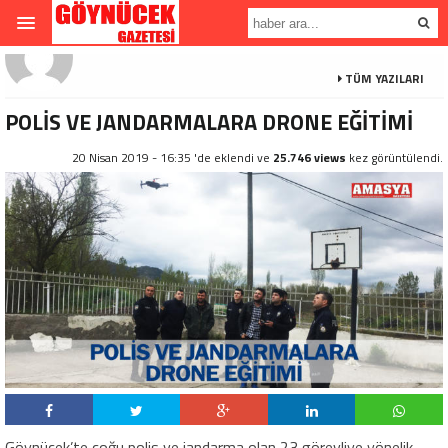
TÜM YAZILARI
POLİS VE JANDARMALARA DRONE EĞİTİMİ
20 Nisan 2019 - 16:35 'de eklendi ve
25.746 views
kez görüntülendi.
Göynücek’te çoğu polis ve jandarma olan 23 görevliye yönelik