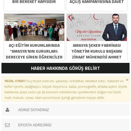
BİR BEREKET KAPISIDIR
AÇILIŞ KAMPANYASINA DAVET
AÇI EĞİTİM KURUMLARINDA
AMASYA ŞEKER FABRIKASI
“AMASYA’NIN GURURLARI:
YÖNETIM KURULU BAŞKANI
DERECEYE GIREN ÖĞRENCILER
ZIRAAT MÜHENDISI AHMET
İÇIN ANLAMLI TÖREN”
ÖZARSLAN’IN MEVLID KANDILI
HABER HAKKINDA GÖRÜŞ BELİRT
MESAJI
YASAL UYARI!
Suç teşkil edecek, yasadışı, tehditkar, rahatsız edici, hakaret ve
küfür içeren, aşağılayıcı, küçük düşürücü, kaba, pornografik, ahlaka aykırı, kişilik
haklarına zarar verici ya da benzeri niteliklerde içeriklerden doğan her türlü
mali, hukuki, cezai, idari sorumluluk içeriği gönderen kişiye aittir.